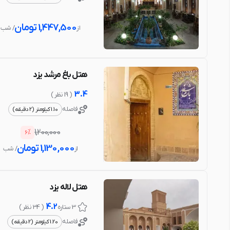
1,447,500
تومان
از
/ شب
هتل باغ مرشد یزد
3.4
( 19 نظر )
فاصله
1.10 کیلومتر (2 دقیقه)
%
1,200,000
6
1,130,000
تومان
از
/ شب
هتل لاله یزد
4.2
3 ستاره
( 34 نظر )
فاصله
1.20 کیلومتر (2 دقیقه)