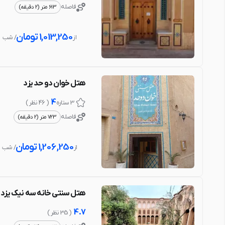
فاصله
613 متر (2 دقیقه)
1,013,250
تومان
از
/ شب
هتل خوان دو حد یزد
4
3 ستاره
( 46 نظر )
فاصله
723 متر (2 دقیقه)
1,206,250
تومان
از
/ شب
هتل سنتی خانه سه نیک یزد
4.7
( 35 نظر )