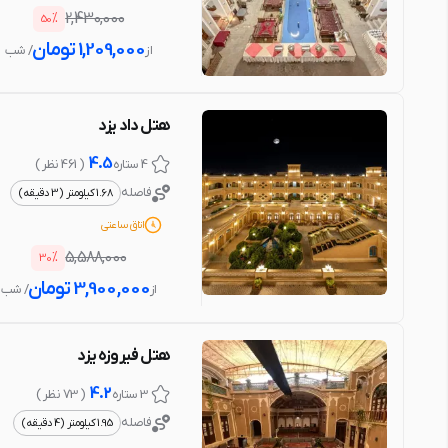
%
2,430,000
50
1,209,000
تومان
از
/ شب
هتل داد یزد
4.5
4 ستاره
( 461 نظر )
فاصله
1.68 کیلومتر (3 دقیقه)
اتاق ساعتی
%
5,588,000
30
3,900,000
تومان
از
/ شب
هتل فیروزه یزد
4.2
3 ستاره
( 73 نظر )
فاصله
1.95 کیلومتر (4 دقیقه)