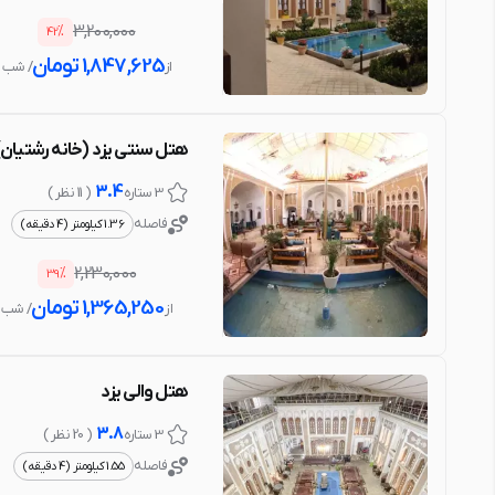
%
3,200,000
42
1,847,625
تومان
از
/ شب
هتل سنتی یزد (خانه رشتیان)
3.4
3 ستاره
( 11 نظر )
فاصله
1.36 کیلومتر (4 دقیقه)
%
2,230,000
39
1,365,250
تومان
از
/ شب
هتل والی یزد
3.8
3 ستاره
( 20 نظر )
فاصله
1.55 کیلومتر (4 دقیقه)