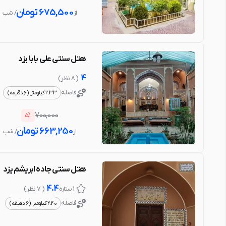
675,500
تومان
از
/ شب
هتل سنتی علی بابا یزد
4
( 8 نظر )
فاصله
2.33 کیلومتر (6 دقیقه)
%
700,000
5
663,250
تومان
از
/ شب
هتل سنتی جاده ابریشم یزد
4.4
1 ستاره
( 7 نظر )
فاصله
2.40 کیلومتر (6 دقیقه)