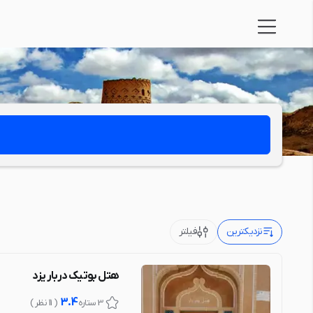
نزدیکترین
فیلتر
هتل بوتیک دربار یزد
3.4
3 ستاره
( 11 نظر )