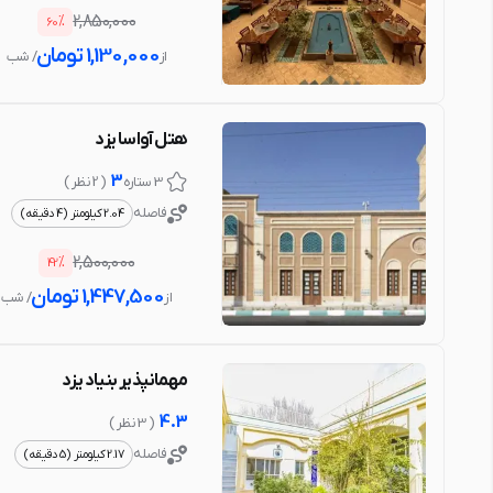
%
2,850,000
60
1,130,000
تومان
از
/ شب
هتل آواسا یزد
3
3 ستاره
( 2 نظر )
فاصله
2.04 کیلومتر (4 دقیقه)
%
2,500,000
42
1,447,500
تومان
از
/ شب
مهمانپذیر بنیاد یزد
4.3
( 3 نظر )
فاصله
2.17 کیلومتر (5 دقیقه)