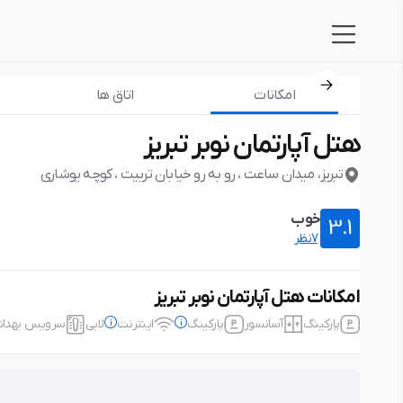
امکانات
اتاق ها
هتل آپارتمان نوبر تبریز
تبریز، میدان ساعت ، رو به رو خیابان تربیت ، کوچه یوشاری
خوب
3.1
7نظر
امکانات هتل آپارتمان نوبر تبریز
پارکینگ
آسانسور
پارکینگ
اینترنت
لابی
سرویس بهداشتی
پارکینگ
رایگان
نوع پارکینگ: خصوصی، در محدوده اقامتگاه، عدم نیاز به رزرو، پارکینگ با امک