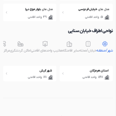
هتل های
خیابان فردوسی
هتل های
بلوار موج دریا
51
واحد اقامتی
49
واحد اقامتی
نواحی اطراف خیابان سنایی
شهر/منطقه
خیابان/محله
سایر اقامتگاه‌ها
تیپ واحدهای اقامتی
اماکن گردشگری
مراکز خر
استان هرمزگان
شهر کیش
597
واحد اقامتی
181
واحد اقامتی