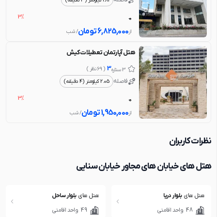
1.81 کیلومتر (3 دقیقه)
3%
0
6,825,000
تومان
از
/ شب
هتل آپارتمان تعطیلات کیش
3
( 69 نظر )
3 ستاره
فاصله
2.05 کیلومتر (4 دقیقه)
3%
0
1,950,000
تومان
از
/ شب
نظرات کاربران
هتل های خیابان های مجاور خیابان سنایی
هتل های
بلوار دریا
هتل های
بلوار ساحل
48
واحد اقامتی
49
واحد اقامتی