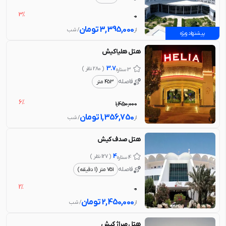
3%
0
3,395,000
تومان
از
/ شب
پیشنهاد ویژه
هتل هلیا کیش
3.7
( 280 نظر )
3 ستاره
فاصله
453 متر
6%
1,450,000
1,356,750
تومان
از
/ شب
هتل صدف کیش
4
( 127 نظر )
4 ستاره
فاصله
751 متر (1 دقیقه)
2%
0
2,450,000
تومان
از
/ شب
هتل میراژ کیش