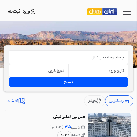
ورود | ثبت نام
جستجو مقصد یا هتل
تاریخ ورود
تاریخ خروج
جستجو
نزدیکترین
فیلتر
نقشه
هتل بین المللی کیش
3.5
( 203 نظر )
5 ستاره
فاصله
217 متر