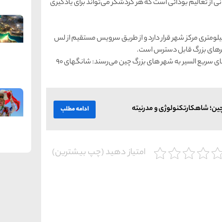
ی از تعالیم بودائی است که هر گردشگر می‌تواند برای یادگیری
از : فرودگاه بین‌المللی نانجینگ لوکو (NKG) در 40 کیلومتری مرکز شهر قرار دارد و از طریق سرویس مستقیم از لس
هرهای بزرگ قابل‌ دسترس است.
قطار : دو ایستگاه در شهر وجود دارد که از طریق قطار های سریع‌ السیر به شهر های بزرگ چین می‌رسند: شانگهای 90
ین؛ شاهکارتکنولوژی و مدرنیته
ادامه مطلب
امتیاز دهید (چپ بیشترین)