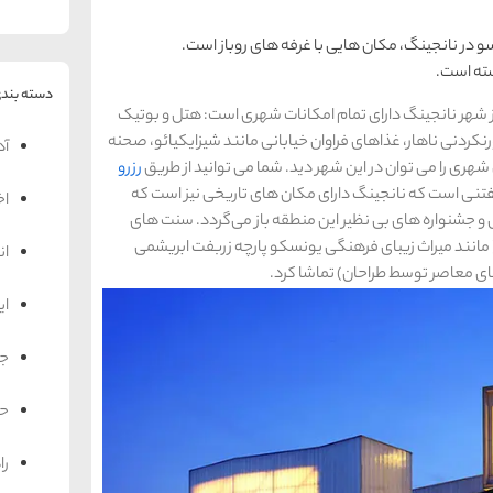
و در نانجینگ، مکان هایی با غرفه ‌های روباز است.
سته است.
دسته بندی
ز شهر نانجینگ دارای تمام امکانات شهری است: هتل و بوتیک
نکردنی ناهار، غذاهای فراوان خیابانی مانند شیزایکیائو، صحنه
آد
شهری را می توان در این شهر دید. شما می توانید از طریق
رزرو
فتنی است که نانجینگ دارای مکان‌ های تاریخی نیز است که
اخ
 جشنواره ‌های بی‌ نظیر این منطقه باز می‌گردد. سنت‌ های
( مانند میراث زیبای فرهنگی یونسکو پارچه زربفت ابریشمی
ان
های معاصر توسط طراحان) تماشا کرد.
ای
جه
حم
را