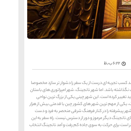
را
س
ک
کی
ه
ه
ک
را
س
۶:۲۲ ب٫ظ
شیر
ر
ه
ه
شی
د کسب تجربه ‌ای درست از یک سفر را دشوار تر سازد مخصوصا
ک نگذاشته باشد. اما شهر نانجینگ، شهر امپراتوری‌ های باستان
تغییر کرده است. این شهر چینی یکی از بزرگ ‌ترین نواحی
، یکی از مهم ‌ترین شهر های کشور چین با قدمتی بیش از هزار
را
س
هر پیشرفته را در کنار فرهنگ شرقی منحصر به‌ فرد و دست
ق
قش
ی نانجینگ دیگر مرموز و دور از دسترس نیست. راه سفر به این
ه
ر است برای حرکت به سوی جاده کم رفت ‌و آمد نانجینگ انتخاب
ه
ق