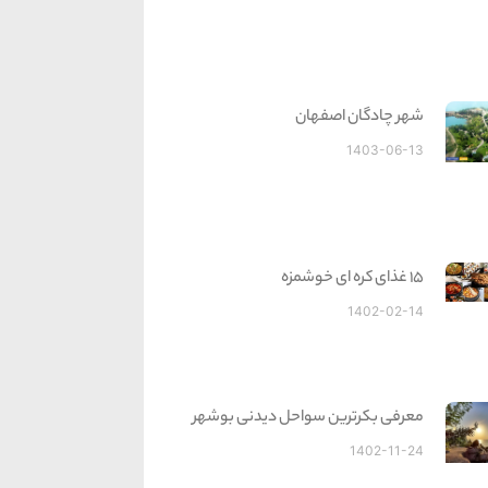
شهر چادگان اصفهان
1403-06-13
15 غذای کره ای خوشمزه
1402-02-14
معرفی بکرترین سواحل دیدنی بوشهر
1402-11-24