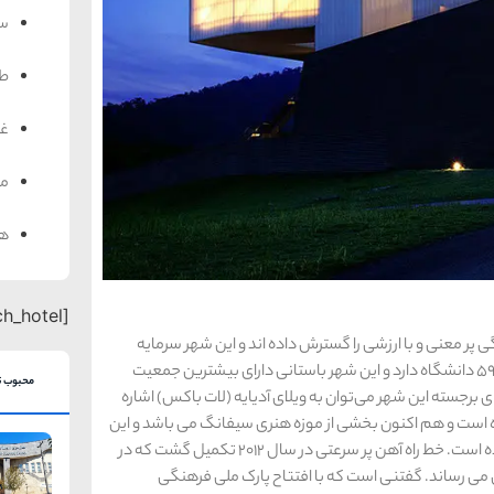
سف
ط
غذ
من
هت
[search_hotel]
ر معنی و با ارزشی را گسترش داده‌ اند و این شهر سرمایه
‌گذاری هنگفتی در بخش فناوری داشته است. نانجینگ 59 دانشگاه دارد و این شهر باستانی دارای بیشترین جمعیت
محبوب ت
برجسته این شهر می‌توان به ویلای آدیایه (لات باکس) اشاره
ه است و هم اکنون بخشی از موزه هنری سیفانگ می باشد و این
موزه نیز توسط معمار نیویورکی استیون هال طراحی‌ شده است. خط راه آهن پر سرعتی در سال 2012 تکمیل گشت که در
ای می ‌رساند. گفتنی است که با افتتاح پارک ملی فرهنگی