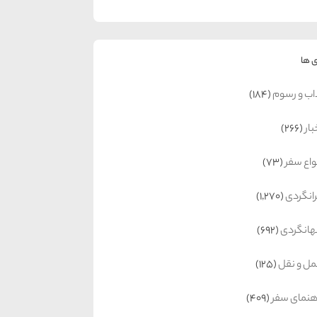
 ها
اب و رسوم
(184)
بار
(266)
واع سفر
(73)
رانگردی
(1,270)
انگردی
(692)
ل و نقل
(125)
هنمای سفر
(409)