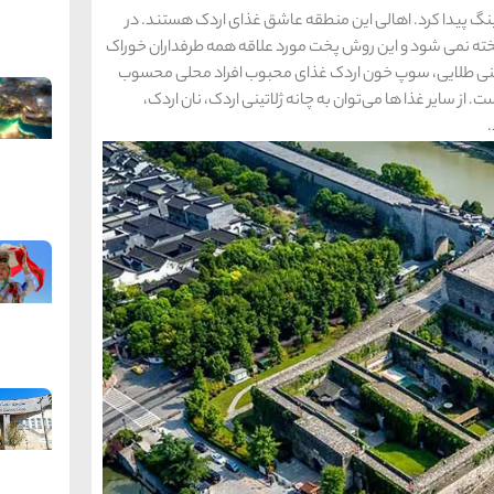
جینگ پیدا کرد. اهالی این منطقه عاشق غذای اردک هستند. در
خته نمی شود و این روش پخت مورد علاقه همه طرفداران خوراک
 پکنی طلایی، سوپ خون اردک غذای محبوب افراد محلی محسوب
از سایر غذا ها می‌توان به چانه ژلاتینی اردک، نان اردک،
.