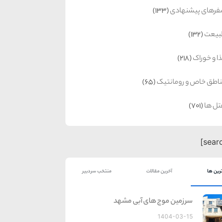
رهای پیشنهادی
(133)
بیعت
(132)
ا و خوراک
(218)
اطق خاص و رومانتیک
(65)
ل ها
(701)
رین ها
آخرین مقالات
منتخب سردبیر
سرزمین موج های آبی مشهد
1404-03-15