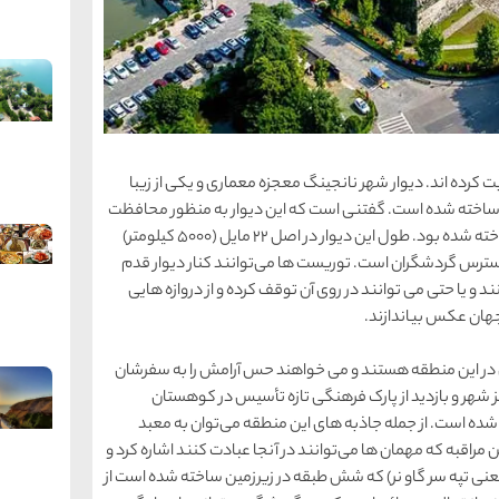
ت کرده ‌اند. دیوار شهر نانجینگ معجزه معماری و یکی از زیبا
 ساخته ‌شده است. گفتنی است که این دیوار به ‌منظور محافظت
از سرمایه ‌های باستانی کشور چین از دست مهاجمان ساخته‌ شده بود. طول این دیوار در اصل 22 مایل (5000 کیلومتر)
ر دسترس گردشگران است. توریست ها می‌توانند کنار دیوار قدم
ند و یا حتی می توانند در روی آن توقف کرده و از دروازه ‌هایی
 جهان عکس بیاندازند.
در این منطقه هستند و می خواهند حس آرامش را به سفرشان
 شهر و بازدید از پارک فرهنگی تازه تأسیس در کوهستان
ر دهند این پارک ملی در سال 2015 افتتاح ‌شده است. از جمله جاذبه ‌های این منطقه می‌توان به معبد
سالن مراقبه که مهمان ها می‌توانند در آنجا عبادت کنند اشاره کرد و
خ باشکوه بودائی در کنار تپه Niushou (به معنی تپه سر گاو نر) که شش طبقه در زیرزمین ساخته شده است از