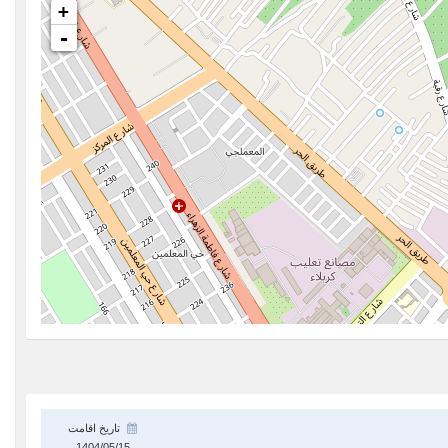
+
-
تاریخ اقامت
1404/05/15