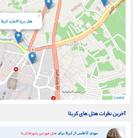
×
هتل برج الاماره کربلا
Leaflet
آخرین نظرات هتل های کربلا
هتل فورتین پانوراما کربلا
مهدی کاظمی از کربلا برای