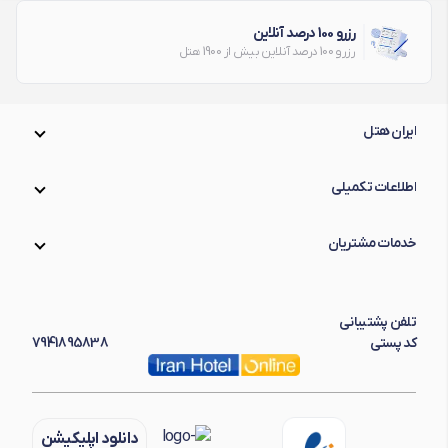
رزرو 100 درصد آنلاین
هتل های 1 ستاره قشم
رزرو 100 درصد آنلاین بیش از 1900 هتل
ایران هتل
اطلاعات تکمیلی
خدمات مشتریان
تلفن پشتیبانی
کد پستی
7941895838
دانلود اپلیکیشن