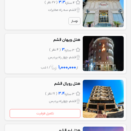
3.3
( 27 نظر )
4 ستاره
قشم، سه راه مخابرات
نوساز
هتل ویهان قشم
3
( 4 نظر )
3 ستاره
قشم، چهار راه پردیس
1,000,000
از
/ 1 شب
هتل رویال قشم
3.4
( 21 نظر )
3 ستاره
قشم، چهارراه پردیس
تکمیل ظرفیت
هتل ارم قشم