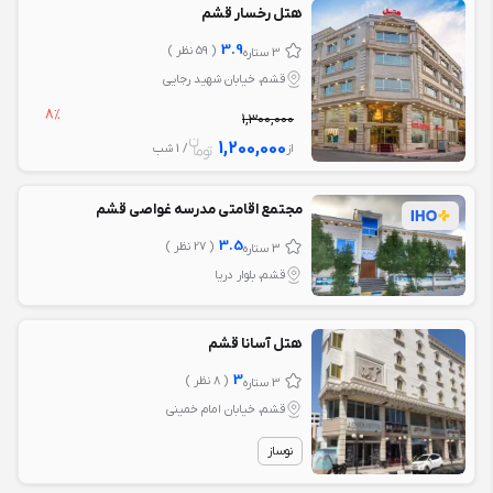
هتل رخسار قشم
3.9
( 59 نظر )
3 ستاره
قشم، خیابان شهید رجایی
8%
1,300,000
1,200,000
از
/ 1 شب
مجتمع اقامتی مدرسه غواصی قشم
3.5
( 27 نظر )
3 ستاره
قشم، بلوار دریا
هتل آسانا قشم
3
( 8 نظر )
3 ستاره
قشم، خیابان امام خمینی
نوساز