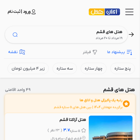
ورود | ثبت نام
هتل های قشم
19 مرداد تا 20 مرداد
پیشنهاد ما
فیلتر
نقشه
پنج ستاره
چهار ستاره
سه ستاره
زیر 4 میلیون تومان
هتل های قشم
49 واحد اقامتی
رتبه یک پاکیزگی هتل و اتاق ها
برگزیده مهمانان 1404 | بین هتل های 5 ستاره قشم
هتل آراکتا قشم
3.7
( 23 نظر )
5 ستاره
قشم، شهرک سام و زال