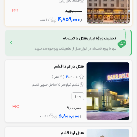
قشم، نخل زرین
44%
8,570,000
4,859,000
از
/ 1 شب
تخفیف ویژه ایران‌هتل با ثبت‌نام
تنها با ورود/ثبت‌نام در ایران‌هتل از تخفیفات ویژه بهره‌مند شوید
هتل باراکودا قشم
4
( 3 نظر )
4 ستاره
قشم، کیلومتر ۱۵ ساحل جنوبی قشم
نوساز
36%
9,000,000
5,800,000
از
/ 1 شب
هتل آرتا قشم