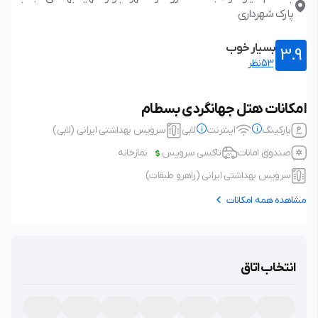
پارک شهرداری
بسیار خوب
3.9
53نظر
امکانات هتل جهانگردی بسطام
پارکینگ
اینترنت
لابی
سرویس بهداشتی ایرانی (لابی)
صندوق امانات
تاکسی سرویس
نمازخانه
سرویس بهداشتی ایرانی (راهرو طبقات)
مشاهده همه امکانات
پارکینگ
رایگان
اینترنت
رایگان
نوع پارکینگ: خصوصی، در محدوده
نوع اتصال: بی سیم (wifi)
انتخاب اتاق
اقامتگاه، عدم نیاز به رزرو، پارکینگ با
امکانات حفاظتی، مسقف،
لابی
سرویس بهداشتی ایرانی (لابی)