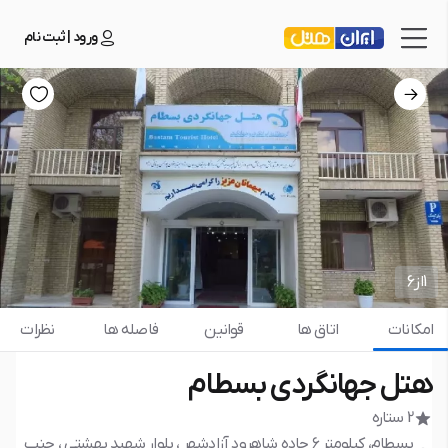
ورود | ثبت نام
1
از
6
امکانات
اتاق ها
قوانین
فاصله ها
نظرات
هتل جهانگردی بسطام
2 ستاره
بسطام، کیلومتر ۶ جاده شاهرود آزادشهر ، بلوار شهید بهشتی ، جنب