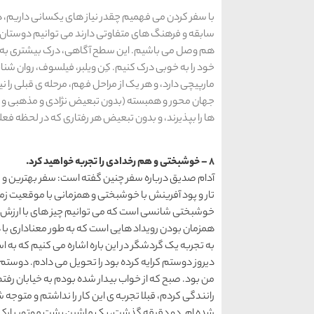
با سفر کردن می فهمیم چقدر نیاز های یکسانی داریم، درک
سابقه و فرهنگ های متفاوتی دارند می توانیم دوستا
هم وصل می باشیم. این سطح آگاهی، درک بیشتری به همر
خود را به خوبی درک کنیم. کِن ویلبر، فیلسوف، روان‌ شن
مارپیچی دارد، و هر یک از مراحل فهم، مرحله ی قبلی را
جهان محور و همبسته (بدون تبعیض نژادی و مذهبی و غیره
ها را بپذیرند، و بدون تبعیض هر رفتاری که در لحظه فعل
8 – خوشبختی و هم رخدادی را تجربه خواهید کرد.
آدام صدیق درباره سفر چنین گفته است: سفر بهترین و 
تار و پود آفرینش با خوشبختی و همزمانی با موقعیت زم
خوشبختی شانسی است که می توانیم چیز های با ارزش و
همزمان بودن رویداد هایی است که به طور معناداری با هم
به تجربه یک گردشگر در این باره اشاره می کنیم که به اس
دیروز دوستم کرایه کرده بود را تحویل می دادم. دوستم 
من بود. صبح که از خواب بیدار شده بودم به خیابان رفتم
رانندگی کردم، قبلا تجربه ی این کار را نداشتم و متوجه 