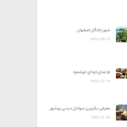
شهر چادگان اصفهان
1403-06-13
15 غذای کره ای خوشمزه
1402-02-14
معرفی بکرترین سواحل دیدنی بوشهر
1402-11-24