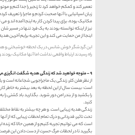
شده ام. دو دقیقه گذشت، یک ماشین پشت موتور پارک کر
تعمیر کند و کمکم خواهد کرد تا زنجیر را جدا کنم و موت
زبان اسپانیایی با آنها صحبت کردم و ماجرا را تعریف کردم
مکانیک بوده، برای پیدا کردن کار به اینجا آمده اند و می 
نیز از اینکه توانسته بودند به یک فرد تنها در مسیر ش
اینجا از من حمایت می کند و این تجربه برایم آخرین هدی
این گردشگر خوش شانس در یک لحظه خوشبختی و هم رخداد
راه رسیدند ارتباط واقعی نداشت اما آنها مکانیک بودند و
9 – متوجه خواهید شد که زندگی هدیه شگفت انگیزی می باشد.
از نظر هلن کلر، زندگی یک ماجراجویی شجاعانه است و ی
است: بیست سال از این لحظه به بعد بیشتر به خاطر کار
را بکشید و از بندر امن دور شوید. بگذارید باد کشتی را ب
کنید.
زندگی هدیه زیبایی است. و هر چه بیشتر به نقاط مختلف 
تحت تاثیر، قدردانی و درک تمام لحظات زیبایی که از آنها 
است که می توانیم تجربه کنیم و از همین حالا که زنده ا
بگیرید تا در لحظات مرگ حسرت از دست دادن این فرصت 