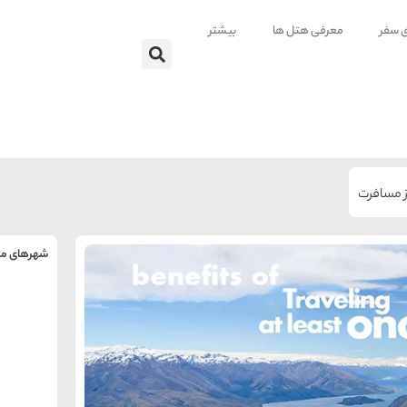
ی سفر
معرفی هتل ها
بیشتر
 مسافرت
شهرهای من
را
س
تهر
ه
ه
ته