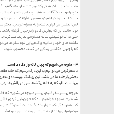
وقتی مدتی را دور از خانه و سرزمین خود سپری کنیم، مخ
مانند یک روستا در فیجی که برق هم ندارد، هنگام باز
به پیرامون خود آگاهی بیشتری پیدا می کنیم. تجربه ی
خویشاوند خود در ایام کریسمس به آرژانتین سفر کرد و 
لس آنجلس می توان یافت، را به همراه خود برد. دختر عمو
بود، مانند این که بهترین کادو را در جهان گرفته باشد.
حتی به آب نوشیدنی سالم دسترسی ندارند. مسافرت به 
داشته های خود را بدانیم و گاهی این نوع سفر ها می ت
که با چنین امکاناتی زندگی می کنند، محسوب شود.
3 – متوجه می شویم که جهان خانه و زادگاه ما است.
با سفر کردن می توانیم به این درک برسیم که خانه فقط 
بخشی از خانه ما می باشد. لین یوتانگ نویسنده ی معر
زیبا است تا اینکه به خانه برگشته، سر را در بالش قدیمی
هر چه بیشتر سفر کنیم، بیشتر متوجه می شویم که خانه ی
شده ایم. متوجه خواهیم شد که جهان، این کره ی خاکی خ
کنار هم زندگی کنیم و از یکدیگر حمایت کنیم، آگاهی ب
مردم افرادی را که از جنبش هایی مانند امور خیریه، آب