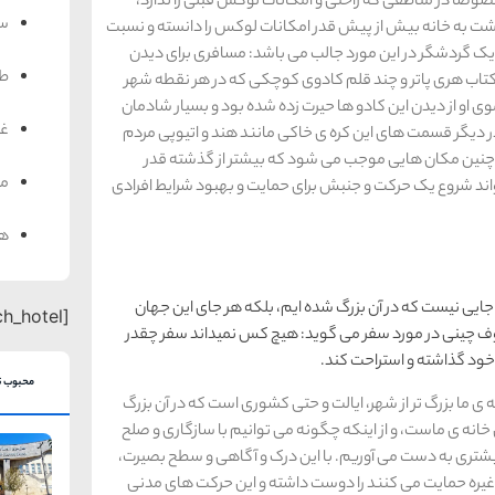
صوصا در مناطقی که راحتی و امکانات لوکس قبلی را ندارد،
سف
گشت به خانه بیش از پیش قدر امکانات لوکس را دانسته و نسبت
 یک گردشگر در این مورد جالب می باشد: مسافری برای دیدن
ط
کتاب هری پاتر و چند قلم کادوی کوچکی که در هر نقطه شهر
ی او از دیدن این کادو ها حیرت زده شده بود و بسیار شادمان
غذ
 در دیگر قسمت های این کره ی خاکی مانند هند و اتیوپی مردم
چنین مکان هایی موجب می شود که بیشتر از گذشته قدر
من
واند شروع یک حرکت و جنبش برای حمایت و بهبود شرایط افرادی
هت
جایی نیست که در آن بزرگ شده ایم، بلکه هر جای این جهان
[search_hotel]
وف چینی در مورد سفر می گوید: هیچ کس نمیداند سفر چقدر
 خود گذاشته و استراحت کند.
محبوب ت
 ما بزرگ تر از شهر، ایالت و حتی کشوری است که در آن بزرگ
انه ی ماست، و از اینکه چگونه می توانیم با سازگاری و صلح
یشتری به دست می آوریم. با این درک و آگاهی و سطح بصیرت،
 و غیره حمایت می کنند را دوست داشته و این حرکت های مدنی