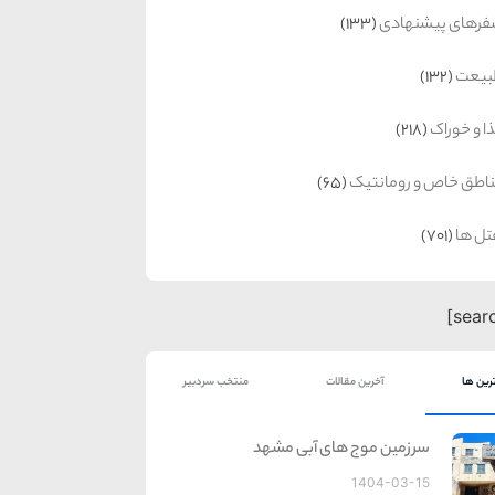
رهای پیشنهادی
(133)
بیعت
(132)
ا و خوراک
(218)
اطق خاص و رومانتیک
(65)
ل ها
(701)
رین ها
آخرین مقالات
منتخب سردبیر
سرزمین موج های آبی مشهد
1404-03-15