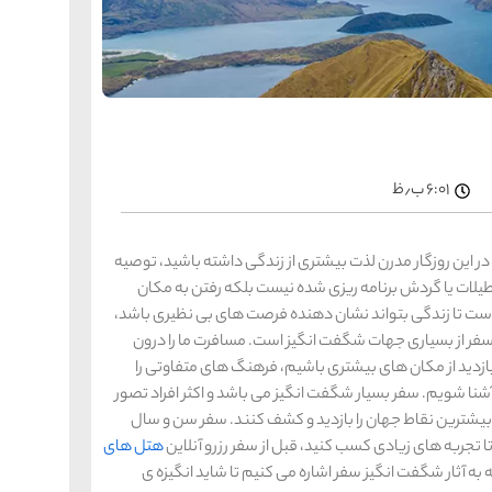
را
س
ک
کی
ه
ه
ک
۶:۰۱ ب٫ظ
را
س
شیر
در این روزگار مدرن لذت بیشتری از زندگی داشته باشید، توصیه
ر
طیلات یا گردش برنامه ریزی شده نیست بلکه رفتن به مکان
ه
ه
شی
اد است تا زندگی بتواند نشان دهنده فرصت های بی نظیری باشد،
فر از بسیاری جهات شگفت انگیز است. مسافرت ما را درون
دید از مکان های بیشتری باشیم، فرهنگ های متفاوتی را
آشنا شویم. سفر بسیار شگفت انگیز می باشد و اکثر افراد تصور
را
س
ق
د بیشترین نقاط جهان را بازدید و کشف کنند. سفر سن و سال
قش
تا تجربه های زیادی کسب کنید، قبل از سفر رزرو آنلاین
هتل های
ه
ه
ه به آثار شگفت انگیز سفر اشاره می کنیم تا شاید انگیزه ی
ق