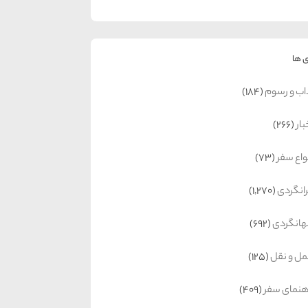
 ها
اب و رسوم
(184)
بار
(266)
واع سفر
(73)
رانگردی
(1,270)
انگردی
(692)
ل و نقل
(125)
هنمای سفر
(409)