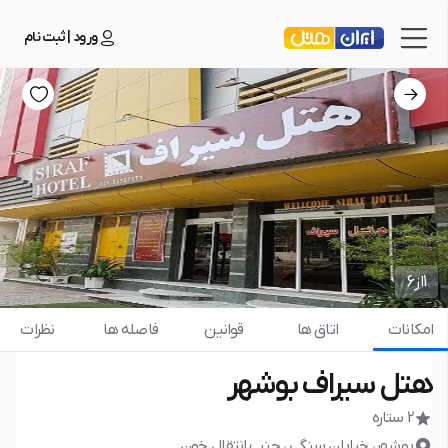
ورود | ثبت نام
1
از
6
امکانات
اتاق ها
قوانین
فاصله ها
نظرات
هتل سیراف بوشهر
2 ستاره
بوشهر، خیابان سنگی ، جنب انتقال خون