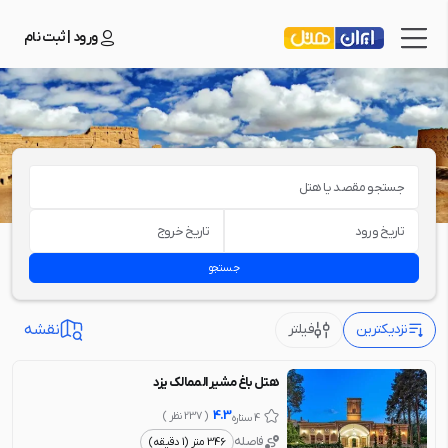
ورود | ثبت نام
جستجو مقصد یا هتل
تاریخ ورود
تاریخ خروج
جستجو
نزدیکترین
فیلتر
نقشه
هتل باغ مشیر الممالک یزد
4.3
( 237 نظر )
4 ستاره
فاصله
346 متر (1 دقیقه)