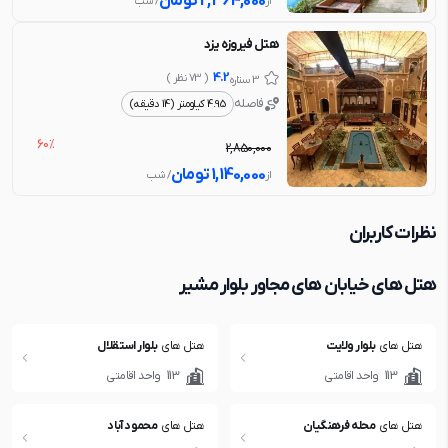
2,364,000
تومان
از
/ شب
هتل فیروزه یزد
4.2
( 73 نظر )
3 ستاره
فاصله
4.95 کیلومتر (14 دقیقه)
60%
2,850,000
1,140,000
تومان
از
/ شب
نظرات کاربران
هتل های خیابان های مجاور بلوار مشیر
هتل های
بلوار ولایت
هتل های
بلوار استقلال
113
واحد اقامتی
113
واحد اقامتی
هتل های
محله فرهنگیان
هتل های
محمود آباد