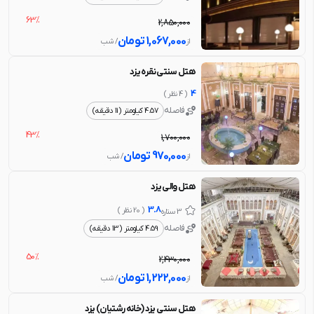
63%
2,850,000
1,067,000
تومان
از
/ شب
هتل سنتی نقره یزد
4
( 4 نظر )
فاصله
4.57 کیلومتر (11 دقیقه)
43%
1,700,000
970,000
تومان
از
/ شب
هتل والی یزد
3.8
( 20 نظر )
3 ستاره
فاصله
4.59 کیلومتر (13 دقیقه)
50%
2,430,000
1,222,000
تومان
از
/ شب
هتل سنتی یزد (خانه رشتیان) یزد