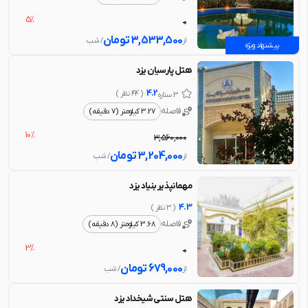
5%
0
3,533,500
تومان
از
/ شب
پیشنهاد ویژه
هتل پارسیان یزد
4.2
( 44 نظر )
3 ستاره
فاصله
3.27 کیلومتر (7 دقیقه)
10%
3,560,000
3,204,000
تومان
از
/ شب
مهمانپذیر بنیاد یزد
4.3
( 3 نظر )
فاصله
3.68 کیلومتر (8 دقیقه)
3%
0
679,000
تومان
از
/ شب
هتل سنتی شیخداد یزد