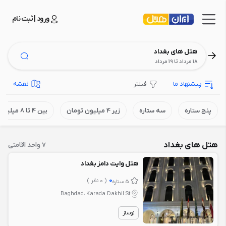
ورود | ثبت نام
هتل های بغداد
18 مرداد تا 19 مرداد
پیشنهاد ما
فیلتر
نقشه
پنج ستاره
سه ستاره
زیر 4 میلیون تومان
بین 4 تا 8 میلیون تومان
هتل های بغداد
7 واحد اقامتی
هتل وایت دامز بغداد
0
( 0 نظر )
5 ستاره
Baghdad، Karada Dakhil St
نوساز