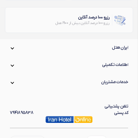
رزرو 100 درصد آنلاین
رزرو 100 درصد آنلاین بیش از 1900 هتل
ایران هتل
اطلاعات تکمیلی
خدمات مشتریان
تلفن پشتیبانی
کد پستی
7941895838