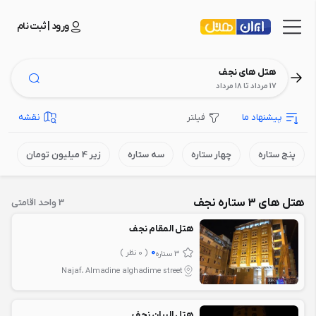
ورود | ثبت نام
هتل های نجف
17 مرداد تا 18 مرداد
پیشنهاد ما
فیلتر
نقشه
پنج ستاره
چهار ستاره
سه ستاره
زیر 4 میلیون تومان
هتل های 3 ستاره نجف
3 واحد اقامتی
هتل المقام نجف
0
( 0 نظر )
3 ستاره
Najaf، Almadine alghadime street
هتل البیان نجف