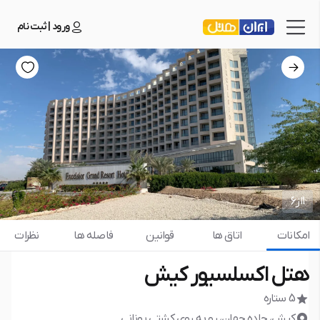
ورود | ثبت نام
1
از
6
امکانات
اتاق ها
قوانین
فاصله ها
نظرات
هتل اکسلسیور کیش
5 ستاره
کیش، جاده جهان، رو به روی کشتی یونانی