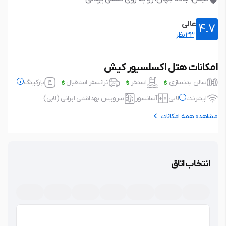
عالی
4.7
33نظر
امکانات هتل اکسلسیور کیش
سالن بدنسازی
استخر
ترانسفر استقبال
پارکینگ
اینترنت
لابی
آسانسور
سرویس بهداشتی ایرانی (لابی)
مشاهده همه امکانات
پارکینگ
رایگان
اینترنت
رایگان
نوع پارکینگ: خصوصی، در محدوده
نوع اتصال: بی سیم (wifi)
انتخاب اتاق
اقامتگاه، عدم نیاز به رزرو، مسقف، غیر
مسقف.
لابی
آسانسور
سرویس بهداشتی ایرانی (لابی)