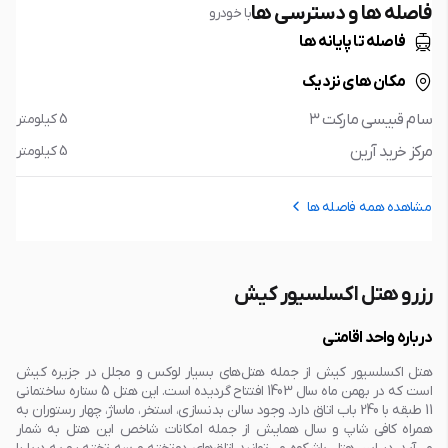
فاصله ها و دسترسی ها
با خودرو
فاصله تا پایانه ها
مکان های نزدیک
سام قبيسي مارکت ۳
5 کیلومتر
مرکز خرید آرین
5 کیلومتر
مشاهده همه فاصله ها
رزرو هتل اکسلسیور کیش
درباره واحد اقامتی
هتل اکسلسیور کیش از جمله هتل‌های بسیار لوکس و مجلل در جزیره کیش
است که در بهمن ماه سال 1403 افتتاح گردیده است. این هتل 5 ستاره ساختمانی
11 طبقه با 240 باب اتاق دارد. وجود سالن بدنسازی، استخر، ماساژ، چهار رستوران به
همراه کافی شاپ و سال همایش از جمله امکانات شاخص این هتل به شمار