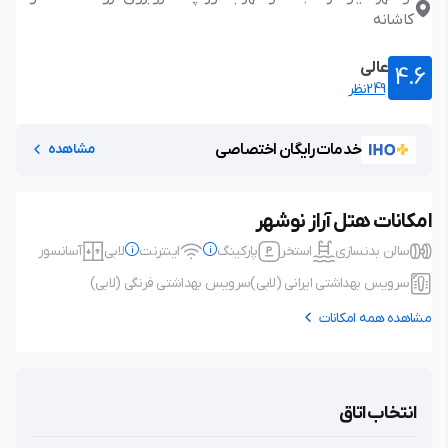
کاشانه
عالی
4.6
249نظر
خدمات رایگان اختصاصی
مشاهده
امکانات هتل آراز نوشهر
سالن بدنسازی
استخر
پارکینگ
اینترنت
لابی
آسانسور
سرویس بهداشتی ایرانی (لابی)
سرویس بهداشتی فرنگی (لابی)
مشاهده همه امکانات
پارکینگ
رایگان
اینترنت
رایگان
نوع پارکینگ: خصوصی، در محدوده
نوع اتصال: بی سیم (wifi)
انتخاب اتاق
اقامتگاه، نیاز به رزرو،