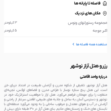
فاصله تا پایانه ها
مکان های نزدیک
مجموعه رستورانهای ونوس
3 کیلومتر
اکبر جوجه
5 کیلومتر
مشاهده همه فاصله ها
رزرو هتل آراز نوشهر
درباره واحد اقامتی
هتل آراز نوشهر، تلفیقی از شکوه مدرن و آرامش طبیعت در امتداد دریای خزر
است. این هتل پنج ستاره نوساز با طراحی مدرن و فضاهای لوکس، تجربه‌ای
متفاوت را برای مهمانان فراهم می‌آورد. هتل اراز با موقعیت استراتژیک خود در
نوشهر و دسترسی آسان به ساحل و جاذبه های طبیعی، اقامتی سرشار از راحتی و
آرامش در آب و هوای معتدل و مرطوب ساحلی را به وجود می‌آورد؛ منطقه‌ای با
تابستان های خنک و زمستان‌های ملایم. بنای هتل آراز در 30 طبقه دارای بیش از