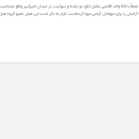
هتل صدف کیش در حدود سال 1375 ساخته شد. این هتل در 2 طبقه و جمعاً با 55 واحد اقامتی شامل اتاق دو تخته و سوئی
م با آرامش را برای مهمانان گرامی مهیا کرده‌است. لازم به ذکر است این هتل عضو گروه