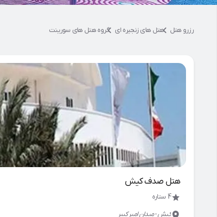
رزرو هتل
هتل های زنجیره ای
گروه هتل های سورینت
هتل صدف کیش
4 ستاره
کيش - ميدان امير كبير