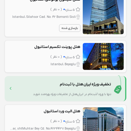
0
( 0 نظر )
5 ستاره
Istanbul، Silahsor Cad. No: 42 Bomonti Sisli
بازسازی شده
هتل پوینت تکسیم استانبول
0
( 0 نظر )
5 ستاره
Istanbul، Beyoglu
تخفیف ویژه ایران‌هتل با ثبت‌نام
تنها با ورود/ثبت‌نام در ایران‌هتل از تخفیفات ویژه بهره‌مند شوید
هتل الیت ورد استانبول
0
( 0 نظر )
5 ستاره
Istanbul، sehit Muhtar, shtMuhtar Bey Cd. No:4234437 Beyoglu