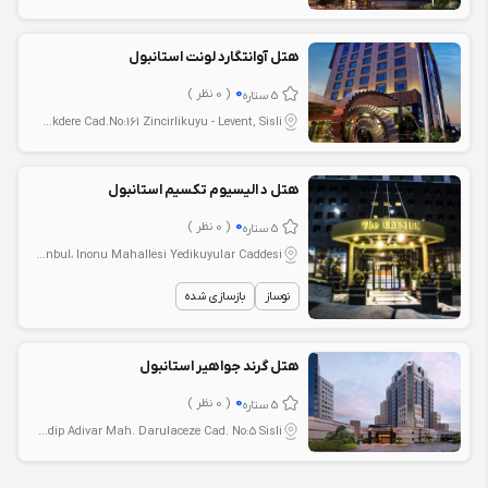
هتل آوانتگارد لونت استانبول
0
( 0 نظر )
5 ستاره
Istanbul، Buyukdere Cad.No:161 Zincirlikuyu - Levent, Sisli
هتل د الیسیوم تکسیم استانبول
0
( 0 نظر )
5 ستاره
Istanbul، Inonu Mahallesi Yedikuyular Caddesi
نوساز
بازسازی شده
هتل گرند جواهیر استانبول
0
( 0 نظر )
5 ستاره
Istanbul، Halide Edip Adivar Mah. Darulaceze Cad. No:5 Sisli