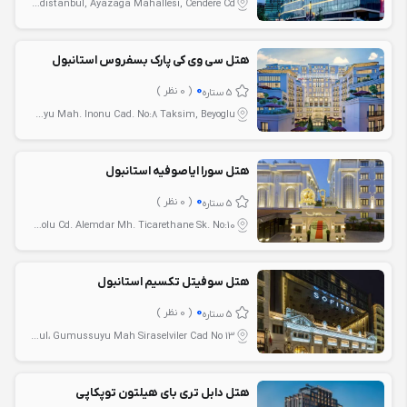
Istanbul، Vadistanbul, Ayazaga Mahallesi, Cendere Cd.
هتل سی وی کی پارک بسفروس استانبول
0
( 0 نظر )
5 ستاره
Istanbul، Gumussuyu Mah. Inonu Cad. No:8 Taksim, Beyoglu
هتل سورا ایاصوفیه استانبول
0
( 0 نظر )
5 ستاره
Istanbul، Divanyolu Cd. Alemdar Mh. Ticarethane Sk. No:10
هتل سوفیتل تکسیم استانبول
0
( 0 نظر )
5 ستاره
Istanbul، Gumussuyu Mah Siraselviler Cad No 13
هتل دابل تری بای هیلتون توپکاپی