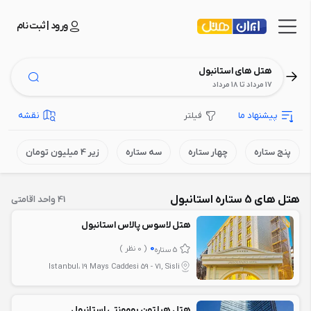
ورود | ثبت نام
هتل های استانبول
17 مرداد تا 18 مرداد
پیشنهاد ما
فیلتر
نقشه
پنج ستاره
چهار ستاره
سه ستاره
زیر 4 میلیون تومان
هتل های 5 ستاره استانبول
41 واحد اقامتی
هتل لاسوس پالاس استانبول
0
( 0 نظر )
5 ستاره
Istanbul، 19 Mays Caddesi 59 - 71, Sisli
هتل هیلتون بومونتی استانبول