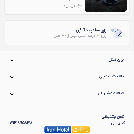
باخرز، ارزنه
رزرو 100 درصد آنلاین
رزرو 100 درصد آنلاین بیش از 1900 هتل
ایران هتل
اطلاعات تکمیلی
خدمات مشتریان
تلفن پشتیبانی
کد پستی
7941895838