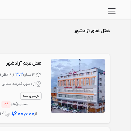
هتل های آزادشهر
هتل عجم آزادشهر
3.2
3 ستاره
( 19 نظر )
آزادشهر، کمربند شمالی
بازسازی شده
%
1,850,000
14
1,600,000
از
/ 1 شب