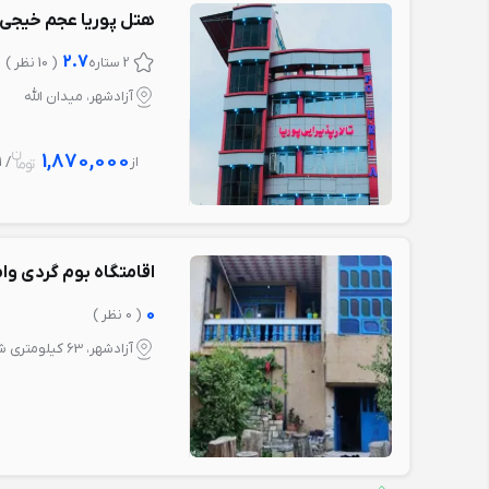
هتل پوریا عجم خیجی 
2.7
2 ستاره
( 10 نظر )
آزادشهر، میدان الله
1,870,000
از
/ 1 شب
اقامتگاه بوم گردی وا
0
( 0 نظر )
آزادشهر، 63 کیلومتری شرق آزادشهر