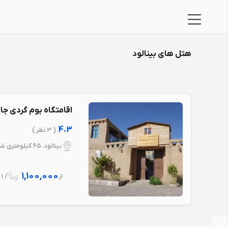
هتل های بینالود
اقامتگاه بوم گردی جاد
4.3
( 3 نظر )
بینالود، 65 کیلومتری شرق نیشابور
1,100,000
از
/ 1 شب