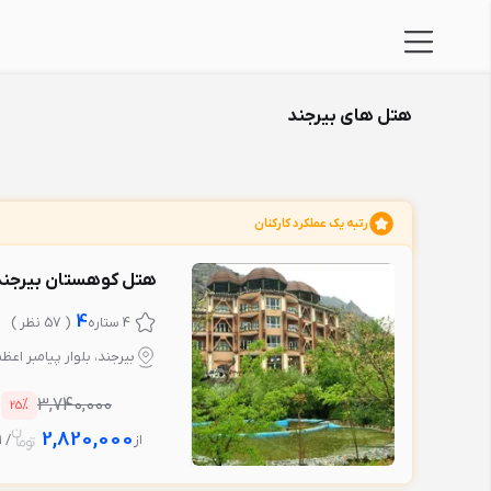
هتل های بیرجند
رتبه یک عملکرد کارکنان
هتل کوهستان بیرجند
4
4 ستاره
( 57 نظر )
بیرجند، بلوار پیامبر اعظ
%
3,740,000
25
2,820,000
از
/ 1 شب