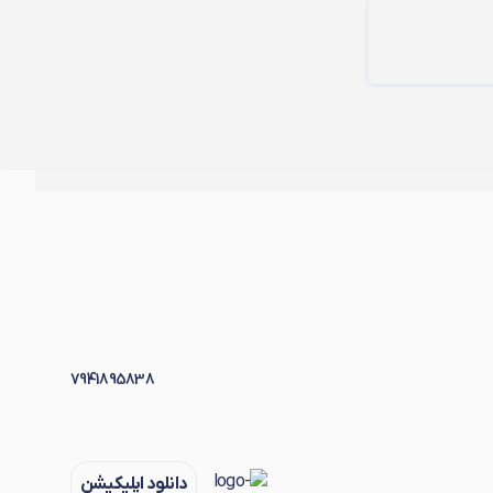
7941895838
دانلود اپلیکیشن