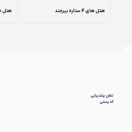
هتل های 4 ستاره بیرجند
هتل های 3 ستا
تلفن پشتیبانی
کد پستی