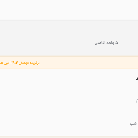
5 واحد اقامتی
برگزیده مهمانان 1404 | بین هتل های 4 ستاره بیرجند
م