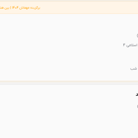
برگزیده مهمانان 1404 | بین هتل های 3 ستاره بیرجند
سلامی 4
د