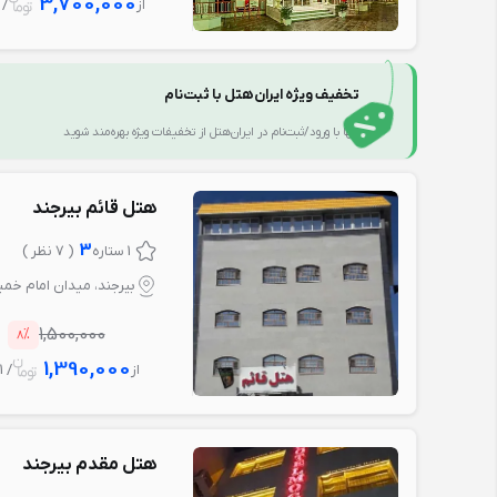
3,700,000
از
/ 1 ش
تخفیف ویژه ایران‌هتل با ثبت‌نام
تنها با ورود/ثبت‌نام در ایران‌هتل از تخفیفات ویژه بهره‌مند شوید
هتل قائم بیرجند
3
1 ستاره
( 7 نظر )
بیرجند، میدان امام خمی
%
1,500,000
8
1,390,000
از
/ 1 شب
هتل مقدم بیرجند