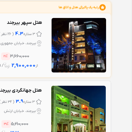
رتبه یک پاکیزگی هتل و اتاق ها
هتل سپهر بیرجند
4.3
3 ستاره
( 26 نظر )
بیرجند، خیابان جمهوری ا
%
3,660,000
21
2,900,000
از
/ 1 شب
هتل جهانگردی بیرجن
3.9
3 ستاره
( 32 نظر )
بیرجند، خیابان ارتش
%
5,210,000
29