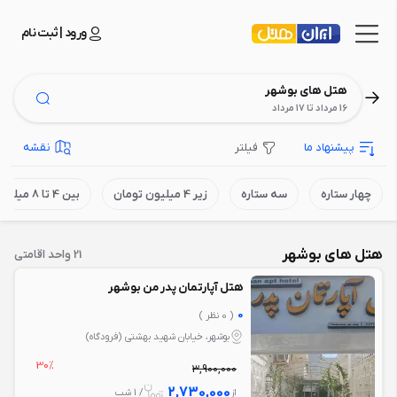
ورود | ثبت نام
هتل های بوشهر
16 مرداد تا 17 مرداد
پیشنهاد ما
فیلتر
نقشه
چهار ستاره
سه ستاره
زیر 4 میلیون تومان
بین 4 تا 8 میلیون تومان
هتل های بوشهر
21 واحد اقامتی
هتل آپارتمان پدر من بوشهر
0
( 0 نظر )
بوشهر، خیابان شهید بهشتی (فرودگاه)
30%
3,900,000
2,730,000
از
/ 1 شب