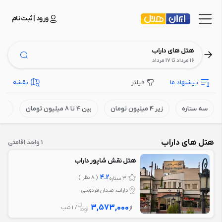
ورود | ثبت نام
هتل های داراب
16 مرداد تا 17 مرداد
پیشنهاد ما
فیلتر
نقشه
سه ستاره
زیر 4 میلیون تومان
بین 4 تا 8 میلیون تومان
بالای 8 می
هتل های داراب
1 واحد اقامتی
هتل نقش شاپور داراب
4.2
( 8 نظر )
3 ستاره
داراب، میدان فردوسی
3,573,000
از
/ 1 شب