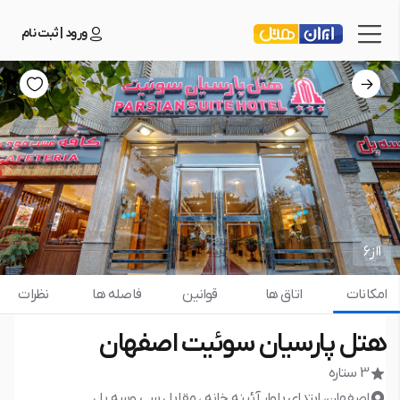
ورود | ثبت نام
1
از
6
امکانات
اتاق ها
قوانین
فاصله ها
نظرات
هتل پارسیان سوئیت اصفهان
3 ستاره
اصفهان، ابتدای بلوار آئینه خانه ، مقابل سی­ و­سه­ پل