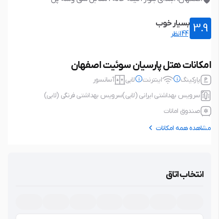
بسیار خوب
3.9
144نظر
امکانات هتل پارسیان سوئیت اصفهان
پارکینگ
اینترنت
لابی
آسانسور
سرویس بهداشتی ایرانی (لابی)
سرویس بهداشتی فرنگی (لابی)
صندوق امانات
مشاهده همه امکانات
پارکینگ
رایگان
اینترنت
رایگان
نوع پارکینگ: عمومی، خارج از محدوده
نوع اتصال: بی سیم (wifi)
انتخاب اتاق
اقامتگاه، نیاز به رزرو، غیر مسقف.
لابی
آسانسور
سرویس بهداشتی فرنگی (لابی)
سرویس بهداشتی ایرانی (لابی)