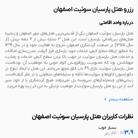
رزرو هتل پارسیان سوئیت اصفهان
ایستگاه مترو
100 متر
فرودگاه بین المللی شهید بهشتی
30 دقیقه با ماشین
درباره واحد اقامتی
هتل پارسیان سوئیت اصفهان یکی از قدیمی‌ترین هتل‌های شهر اصفهان و زنجیره
هتل‌های بین‌المللی پارسیان است. این هتل ۳ ستاره بیش از ۴ دهه پیش (از
سال 1355) در صنعت گردشگری اصفهان شروع به فعالیت نمود و در سال 1399
به منظور ارتقاء سطح کیفی خدمات مورد بازسازی قرار گرفت. مدرن‌سازی امکانات
و خدمات هتل پارسیان سوئیت در جهت بالا بردن سطح کیفی خدمات و رضایت
مهمانانش بود که محبوبیت روزافزونش گواه خوبی به موفقیت آن بوده‌است.
هتل پارسیان سوئیت دارای 49 باب اتاق ‏مجهز می‌باشد. این هتل با ایجاد تنوع در
دکوراسیون اتاق‌ها و سوئیت‌ها ذائقه و سلیقه‌های متفاوتی را در نظر گرفته‌است.
زیبایی‌های چشم‌اندازهای سی‌وسه پل نمی‌تواند هیچ گردشگری را از خود سیر
کند، از این رو هتل پارسیان سوئیت از موهبت نزدیکی به این اثر زیبا بهره می‌برد.
مشاهده بیشتر
نظرات کاربران هتل پارسیان سوئیت اصفهان
بسیار خوب
3.9
5
/
144 نظر