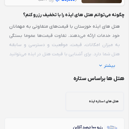
چگونه می‌توانم هتل های ایذه را با تخفیف رزرو کنم؟
هتل های ایذه خوزستان
با قیمت‌های متفاوتی به مهمانان
خود خدمات ارائه می‌دهند. تفاوت قیمت‌ها عموما بستگی
به میزان امکانات، قیمت، موقعیت و دسترسی و سابقه
هتل شما دارد. برای آشنایی با قیمت هتل در ایذه می‌توانید
با
عضویت در سایت ایران هتل آنلاین،
هتل‌های متفاوت را
بیشتر
مقایسه کرده و بهترین هتل را با تخفیف‌های باورنکردنی
هتل ها براساس ستاره
متناسب با بودجه سفر خود انتخاب نمایید. در صورت
داشتن هرگونه سوال در مورد رزرو هتل ایذه با
پشتیبانی 24
ساعته
سایت تماس بگیرید.
هتل های 1 ستاره ایذه
رزرو 100 درصد آنلاین