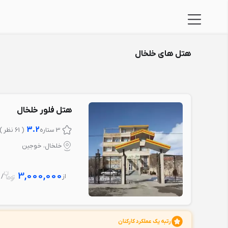
هتل های خلخال
هتل فلور خلخال
3.2
3 ستاره
( 61 نظر )
خلخال، خوجین
3,000,000
از
/ 1 شب
رتبه یک عملکرد کارکنان