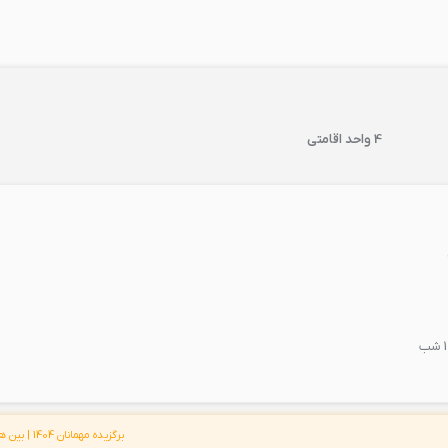
4 واحد اقامتی
برگزیده مهمانان 1404 | بین هتل های 2 ستاره خلخال