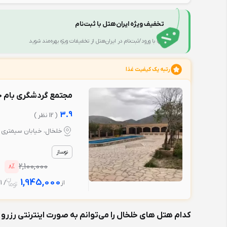
تخفیف ویژه ایران‌هتل با ثبت‌نام
تنها با ورود/ثبت‌نام در ایران‌هتل از تخفیفات ویژه بهره‌مند شوید
رتبه یک کیفیت غذا
مجتمع گردشگری بام خ
3.9
( 12 نظر )
خلخال، خیابان سیمتری
نوساز
%
2,100,000
8
1,945,000
از
/ 1 شب
کدام هتل های خلخال را می‌توانم به صورت اینترنتی رزرو 