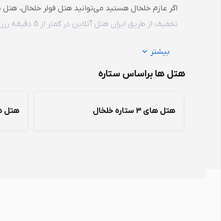
اگر عازم خلخال هستید می‌توانید هتل فولر خلخال، هتل پ
تخفیف
از طریق ایران هتل آنلاین در
کمتر از 5 دقیقه
رزرو
بیشتر
هتل ها براساس ستاره
هتل های 3 ستاره خلخال
هتل های 2 ستا