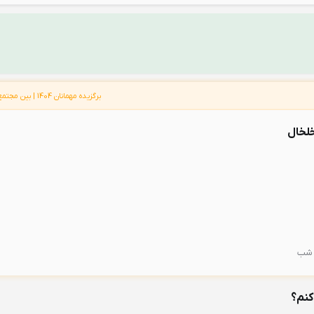
برگزیده مهمانان 1404 | بین مجتمع گردشگری های خلخال
لخال
کنم؟