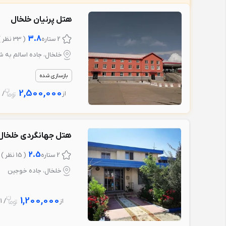
هتل پرنیان خلخال
3.8
2 ستاره
( 33 نظر )
خلخال، جاده اسالم به ش
بازسازی شده
2,500,000
از
/ 1 شب
هتل جهانگردی خلخال
2.5
2 ستاره
( 15 نظر )
خلخال، جاده خوجین
1,200,000
از
/ 1 شب