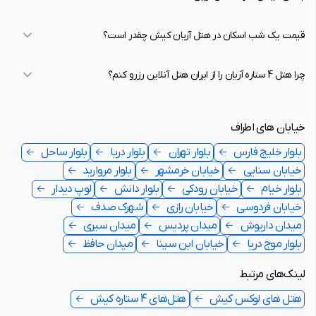
قیمت یک شب اسکان در هتل آریان کیش چقدر است؟
چرا هتل 4 ستاره آریان را از ایران هتل آنلاین رزرو کنم؟
خیابان های اطراف
بلوار خلیج فارس
بلوار تهران
بلوار دریا
بلوار ساحل
خیابان سنایی
خیابان خرمشهر
بلوار مروارید
بلوار خیام
خیابان رودکی
بلوار دانش
لوپ دیدار
خیابان فردوسی
خیابان رازی
شهرک صدف
میدان داریوش
میدان پردیس
میدان سیری
بلوار موج دریا
خیابان ابن سینا
میدان حافظ
لینک‌های مرتبط
هتل های لوکس کیش
هتل‌های 4 ستاره کیش