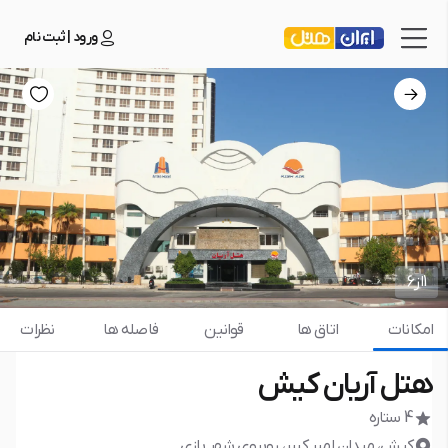
ورود | ثبت نام
1
از
6
امکانات
اتاق ها
قوانین
فاصله ها
نظرات
هتل آریان کیش
4 ستاره
کیش، ميدان امير كبير، روبروى شهر بازى