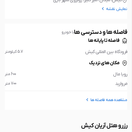
کیش، ميدان امير كبير، روبروى شهر بازى
نمایش نقشه
فاصله ها و دسترسی ها
با خودرو
فاصله تا پایانه ها
فرودگاه بین المللی کیش
5.7 کیلومتر
مکان های نزدیک
رویا مال
600 متر
مروارید
700 متر
مشاهده همه فاصله ها
رزرو هتل آریان کیش