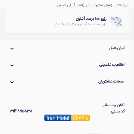
رزرو هتل
هتل های کیش
هتل آریان کیش
رزرو 100 درصد آنلاین
رزرو 100 درصد آنلاین بیش از 1900 هتل
ایران هتل
اطلاعات تکمیلی
خدمات مشتریان
تلفن پشتیبانی
کد پستی
7941895838