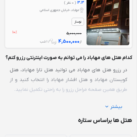
3.3
( 0 نظر )
مهاباد، خیابان جمهوری اسلامی
نوساز
10%
5,000,000
4,500,000
از
/ 1 شب
کدام هتل های مهاباد را می توانم به صورت اینترنتی رزرو کنم؟
در رزرو هتل های مهاباد می توانید هتل تارا مهاباد،
هتل
کویستان مهاباد
و هتل افشار مهاباد را انتخاب کنید و از
طریق همین صفحه مراحل رزرو را به راحتی تکمیل نمایید.
بیشتر
هتل ها براساس ستاره