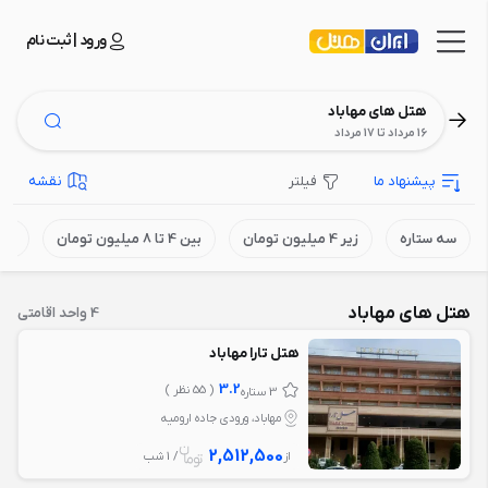
ورود | ثبت نام
هتل های مهاباد
16 مرداد تا 17 مرداد
پیشنهاد ما
فیلتر
نقشه
سه ستاره
زیر 4 میلیون تومان
بین 4 تا 8 میلیون تومان
بالای 8 می
هتل های مهاباد
4 واحد اقامتی
هتل تارا مهاباد
3.2
( 55 نظر )
3 ستاره
مهاباد، ورودی جاده ارومیه
2,512,500
از
/ 1 شب