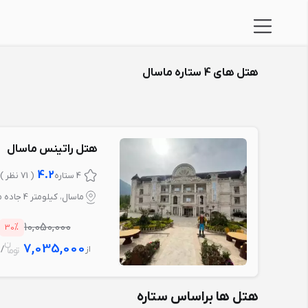
هتل های 4 ستاره ماسال
هتل راتینس ماسال
4.2
4 ستاره
( 71 نظر )
ماسال، کیلومتر 4 جاده ماسال به شاندرمن
%
10,050,000
30
7,035,000
از
/ 1 ش
هتل ها براساس ستاره