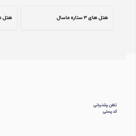
هتل های 3 ستاره ماسال
هتل های 2 ستا
تلفن پشتیبانی
کد پستی