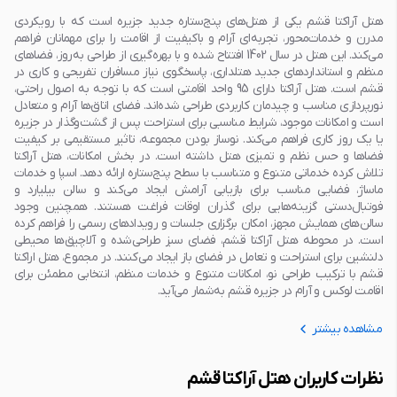
هتل آراکتا قشم یکی از هتل‌های پنج‌ستاره جدید جزیره است که با رویکردی
مدرن و خدمات‌محور، تجربه‌ای آرام و باکیفیت از اقامت را برای مهمانان فراهم
می‌کند. این هتل در سال 1402 افتتاح شده و با بهره‌گیری از طراحی به‌روز، فضاهای
منظم و استانداردهای جدید هتلداری، پاسخگوی نیاز مسافران تفریحی و کاری در
قشم است. هتل آراکتا دارای 95 واحد اقامتی است که با توجه به اصول راحتی،
نورپردازی مناسب و چیدمان کاربردی طراحی شده‌اند. فضای اتاق‌ها آرام و متعادل
است و امکانات موجود، شرایط مناسبی برای استراحت پس از گشت‌وگذار در جزیره
یا یک روز کاری فراهم می‌کند. نوساز بودن مجموعه، تاثیر مستقیمی بر کیفیت
فضاها و حس نظم و تمیزی هتل داشته است. در بخش امکانات، هتل آراکتا
تلاش کرده خدماتی متنوع و متناسب با سطح پنج‌ستاره ارائه دهد. اسپا و خدمات
ماساژ، فضایی مناسب برای بازیابی آرامش ایجاد می‌کند و سالن بیلیارد و
فوتبال‌دستی گزینه‌هایی برای گذران اوقات فراغت هستند. همچنین وجود
سالن‌های همایش مجهز، امکان برگزاری جلسات و رویدادهای رسمی را فراهم کرده
است. در محوطه هتل آراکتا قشم، فضای سبز طراحی‌شده و آلاچیق‌ها محیطی
دلنشین برای استراحت و تعامل در فضای باز ایجاد می‌کنند. در مجموع، هتل اراکتا
قشم با ترکیب طراحی نو، امکانات متنوع و خدمات منظم، انتخابی مطمئن برای
اقامت لوکس و آرام در جزیره قشم به‌شمار می‌آید.
مشاهده بیشتر
نظرات کاربران هتل آراکتا قشم