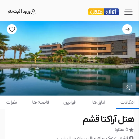
ورود | ثبت نام
1
از
6
امکانات
اتاق ها
قوانین
فاصله ها
نظرات
هتل آراکتا قشم
5 ستاره
قشم، شهرک سام و زال ، سام و زال غربی