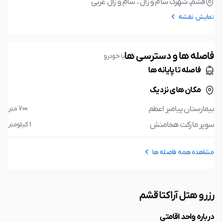
قشم، شهرک سام و زال ، سام و زال غربی
نمایش نقشه
فاصله ها و دسترسی ها
با خودرو
فاصله تا پایانه ها
مکان های نزدیک
بیمارستان پیامبر اعظم
700 متر
سوپر مارکت هخامنش
1 کیلومتر
مشاهده همه فاصله ها
رزرو هتل آراکتا قشم
درباره واحد اقامتی