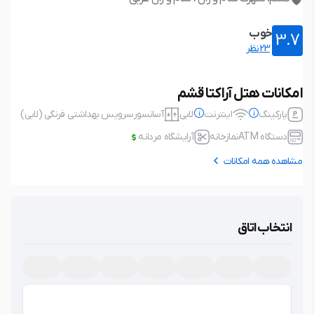
خوب
3.7
23نظر
امکانات هتل آراکتا قشم
پارکینگ
اینترنت
لابی
آسانسور
سرویس بهداشتی فرنگی (لابی)
دستگاه ATM
نمازخانه
آرایشگاه مردانه
مشاهده همه امکانات
پارکینگ
رایگان، ظرفیت محدود
اینترنت
رایگان
نوع پارکینگ: خصوصی، در محدوده
نوع اتصال: بی سیم (wifi)
انتخاب اتاق
اقامتگاه، عدم نیاز به رزرو، پارکینگ با
امکانات حفاظتی، مسقف،
لابی
آسانسور
سرویس بهداشتی فرنگی (لابی)
دستگاه ATM