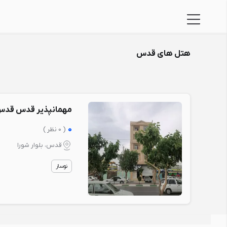
هتل های قدس
مهمانپذیر قدس قد
0
( 0 نظر )
قدس، بلوار شورا
نوساز