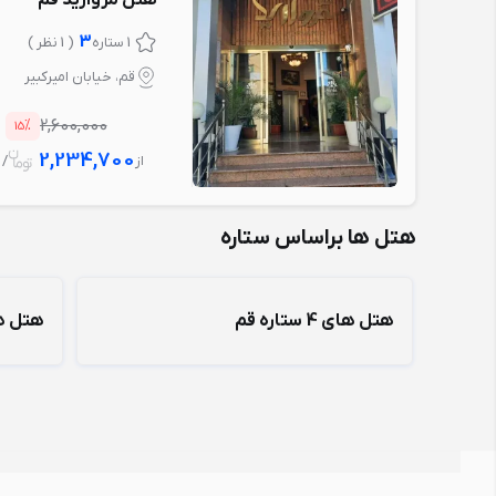
هتل مروارید قم
3
1 ستاره
( 1 نظر )
قم، خیابان امیرکبیر
%
2,600,000
15
2,234,700
از
/ 1 شب
هتل ها براساس ستاره
هتل های 4 ستاره قم
هتل های 3 س