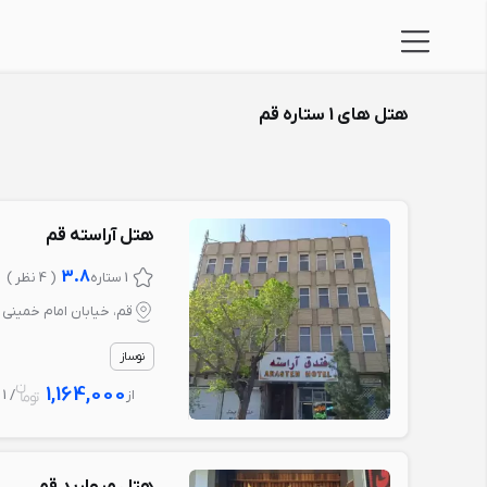
هتل های 1 ستاره قم
هتل آراسته قم
3.8
1 ستاره
( 4 نظر )
قم، خیابان امام خمینی
نوساز
1,164,000
از
/ 1 شب