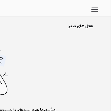
هتل های صدرا
متأسفیم! هیچ نتیجه‌ای با جستجوی 