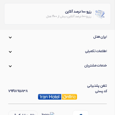
رزرو 100 درصد آنلاین
رزرو 100 درصد آنلاین بیش از 1900 هتل
ایران هتل
اطلاعات تکمیلی
خدمات مشتریان
تلفن پشتیبانی
کد پستی
7941895838