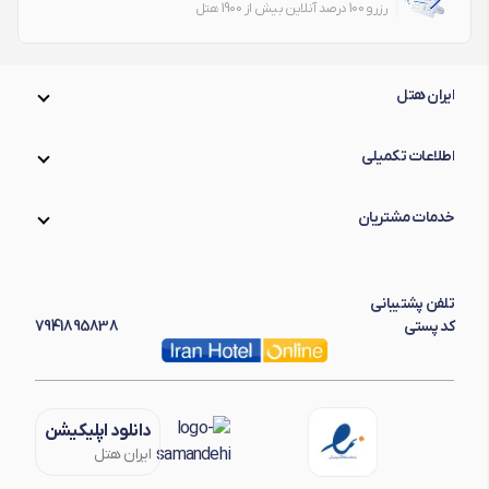
رزرو 100 درصد آنلاین بیش از 1900 هتل
ایران هتل
اطلاعات تکمیلی
خدمات مشتریان
تلفن پشتیبانی
کد پستی
7941895838
دانلود اپلیکیشن
ایران هتل