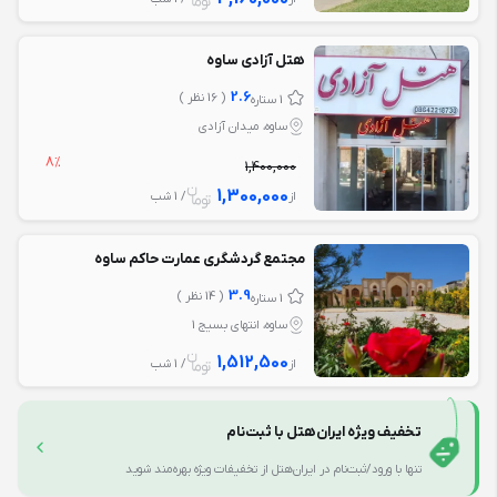
هتل آزادی ساوه
2.6
( 16 نظر )
1 ستاره
ساوه، میدان آزادی
8%
1,400,000
1,300,000
از
/ 1 شب
مجتمع گردشگری عمارت حاکم ساوه
3.9
( 14 نظر )
1 ستاره
ساوه، انتهای بسیج 1
1,512,500
از
/ 1 شب
تخفیف ویژه ایران‌هتل با ثبت‌نام
تنها با ورود/ثبت‌نام در ایران‌هتل از تخفیفات ویژه بهره‌مند شوید