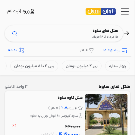
ورود | ثبت نام
هتل های ساوه
15 مرداد تا 16 مرداد
پیشنهاد ما
فیلتر
نقشه
چهار ستاره
زیر 4 میلیون تومان
بین 4 تا 8 میلیون تومان
بالای 8
هتل های ساوه
3 واحد اقامتی
هتل کاوه ساوه
2.8
( 5 نظر )
4 ستاره
ساوه، کیلومتر 90 اتوبان تهران به ساوه
6%
4,400,000
4,160,000
از
/ 1 شب