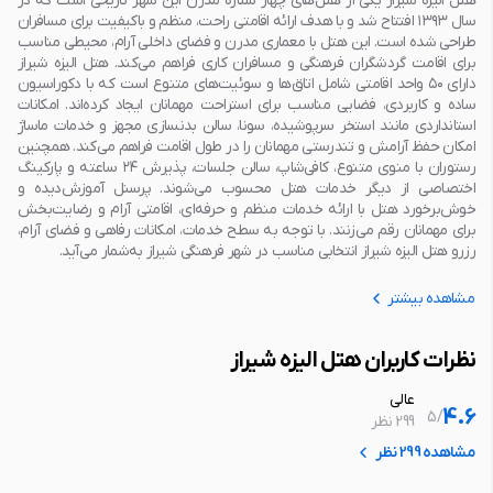
هتل الیزه شیراز یکی از هتل‌های چهار ستاره مدرن این شهر تاریخی است که در
سال ۱۳۹۳ افتتاح شد و با هدف ارائه اقامتی راحت، منظم و باکیفیت برای مسافران
طراحی شده است. این هتل با معماری مدرن و فضای داخلی آرام، محیطی مناسب
برای اقامت گردشگران فرهنگی و مسافران کاری فراهم می‌کند. هتل الیزه شیراز
دارای ۵۰ واحد اقامتی شامل اتاق‌ها و سوئیت‌های متنوع است که با دکوراسیون
ساده و کاربردی، فضایی مناسب برای استراحت مهمانان ایجاد کرده‌اند. امکانات
استانداردی مانند استخر سرپوشیده، سونا، سالن بدنسازی مجهز و خدمات ماساژ
امکان حفظ آرامش و تندرستی مهمانان را در طول اقامت فراهم می‌کند. همچنین
رستوران با منوی متنوع، کافی‌شاپ، سالن جلسات، پذیرش ۲۴ ساعته و پارکینگ
اختصاصی از دیگر خدمات هتل محسوب می‌شوند. پرسنل آموزش‌دیده و
خوش‌برخورد هتل با ارائه خدمات منظم و حرفه‌ای، اقامتی آرام و رضایت‌بخش
برای مهمانان رقم می‌زنند. با توجه به سطح خدمات، امکانات رفاهی و فضای آرام،
رزرو هتل الیزه شیراز انتخابی مناسب در شهر فرهنگی شیراز به‌شمار می‌آید.
مشاهده بیشتر
نظرات کاربران هتل الیزه شیراز
عالی
4.6
5
/
299 نظر
مشاهده 299 نظر