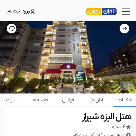
ورود | ثبت نام
1
از
6
امکانات
اتاق ها
قوانین
فاصله ها
نظرات
هتل الیزه شیراز
4 ستاره
شیراز، معالی آباد ، کوی پزشکان