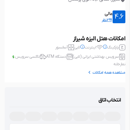
عالی
4.6
299نظر
امکانات هتل الیزه شیراز
پارکینگ
اینترنت
لابی
آسانسور
سرویس بهداشتی ایرانی (لابی)
دستگاه ATM
تاکسی سرویس
نمازخانه
مشاهده همه امکانات
پارکینگ
رایگان
اینترنت
رایگان
نوع پارکینگ: خصوصی، خارج از محدوده
نوع اتصال: بی سیم (wifi)
انتخاب اتاق
اقامتگاه، نیاز به رزرو، مسقف،
لابی
آسانسور
سرویس بهداشتی ایرانی (لابی)
دستگاه ATM