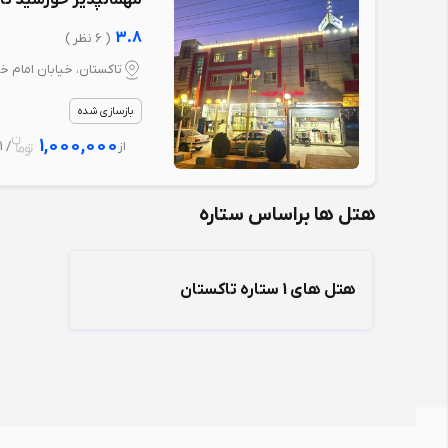
مهمانپذیر خورشید تا
3.8
( 6 نظر )
تاکستان، خیابان امام خ
بازسازی شده
1,000,000
از
/ 1 شب
هتل ها براساس ستاره
هتل های 1 ستاره تاکستان