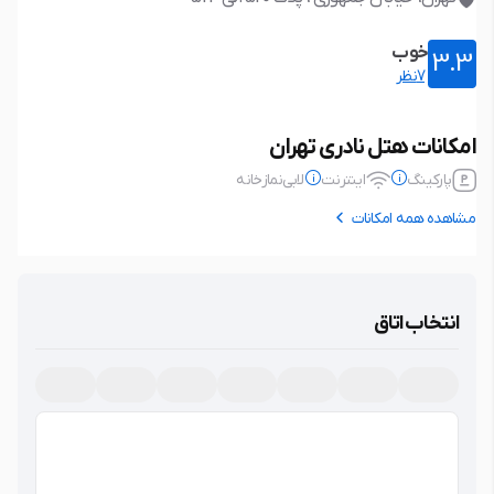
خوب
3.3
7نظر
امکانات هتل نادری تهران
پارکینگ
اینترنت
لابی
نمازخانه
مشاهده همه امکانات
پارکینگ
ندارد
اینترنت
رایگان
بدون پارکینگ
نوع اتصال: بی سیم (wifi)
انتخاب اتاق
لابی
نمازخانه
امکانات برتر
عمومی
لابی
نمازخانه