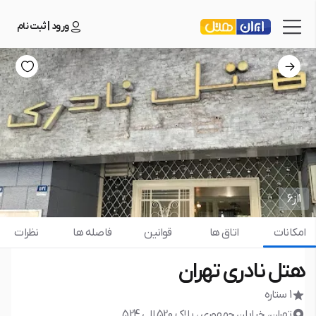
ورود | ثبت نام
1
از
6
امکانات
اتاق ها
قوانین
فاصله ها
نظرات
هتل نادری تهران
1 ستاره
تهران، خیابان جمهوری ، پلاک 520 الی 524