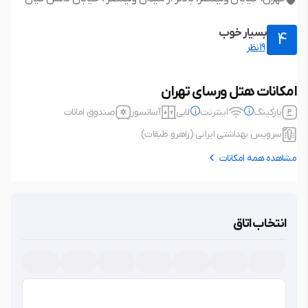
بسیار خوب
4
19نظر
امکانات هتل ورسای تهران
پارکینگ
اینترنت
لابی
آسانسور
صندوق امانات
سرویس بهداشتی ایرانی (راهرو طبقات)
مشاهده همه امکانات
پارکینگ
رایگان، ظرفیت محدود
اینترنت
رایگان
نوع پارکینگ: خصوصی، در محدوده
نوع اتصال: بی سیم (wifi)
انتخاب اتاق
اقامتگاه، نیاز به رزرو، مسقف،
لابی
آسانسور
سرویس بهداشتی ایرانی (راهرو
صندوق امانات
طبقات)