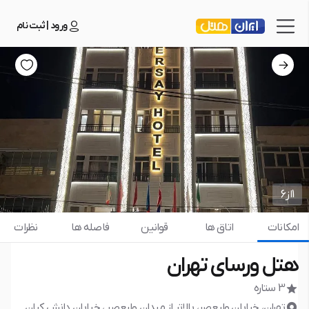
ورود | ثبت نام
1
از
6
امکانات
اتاق ها
قوانین
فاصله ها
نظرات
هتل ورسای تهران
3 ستاره
تهران، خیابان ولیعصر، بالاتر از میدان ولیعصر ، خیابان دانش کیان