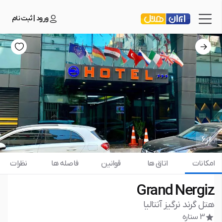
ورود | ثبت نام
1
از
6
امکانات
اتاق ها
قوانین
فاصله ها
نظرات
Grand Nergiz
هتل گرند نرگیز آنتالیا
3 ستاره