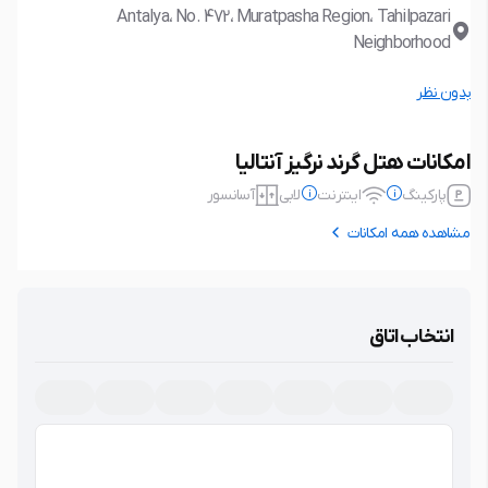
Antalya، No. 472، Muratpasha Region، Tahilpazari
Neighborhood
بدون نظر
امکانات هتل گرند نرگیز آنتالیا
پارکینگ
اینترنت
لابی
آسانسور
مشاهده همه امکانات
پارکینگ
ندارد
اینترنت
رایگان
بدون پارکینگ
نوع اتصال: بی سیم (wifi)
انتخاب اتاق
لابی
آسانسور
امکانات برتر
عمومی