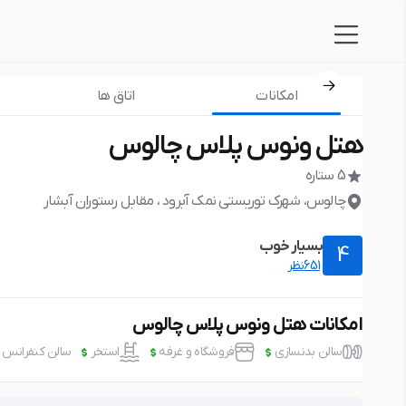
امکانات
اتاق ها
هتل ونوس پلاس چالوس
5 ستاره
چالوس، شهرک توریستی نمک آبرود ، مقابل رستوران آبشار
بسیار خوب
4
651نظر
امکانات هتل ونوس پلاس چالوس
سالن بدنسازی
فروشگاه و غرفه
استخر
سالن کنفرانس
پارکینگ
رایگان