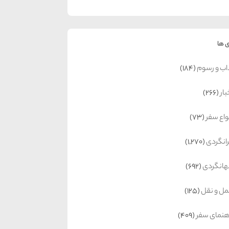
 ها
اب و رسوم
(184)
بار
(266)
واع سفر
(73)
رانگردی
(1,270)
انگردی
(692)
ل و نقل
(125)
هنمای سفر
(409)