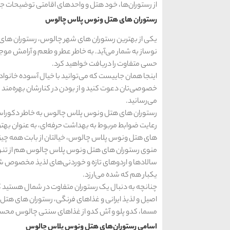
از رستوران‌ها، خود هتل و واحدهای اقامتی توضیحات جامع
رستوران های هتل ونوس پلاس چالوس
یکی از بهترین رستوران های شهر چالوس، رستوران ها
نوساز به شمار می‌آید. به خاطر عطر و طعم و آرامش م
حسی متفاوت را دریافت خواهید کرد.
اینجا همان جاییست که می‌توانید با خیال آسوده خانواد
خصوصی‌تان دعوت کنید و از بودن در کنارشان بهره‌مند گرد
می‌رسانید.
رستوران های هتل ونوس پلاس چالوس به خاطر دکوراسیو
رعایت ضوابط مربوط به بهداشت حرفه‌ای، به عنوان بهت
های هتل ونوس پلاس چالوس، خیالتان از بابت همه چیز
منوی رستوران های هتل ونوس پلاس چالوس هم از تنوع بسی
سالادها و اردوهای تازه و خوردنی‌های لذیذ مخصوص 
یکبار هم که شده می‌ارزد.
چنانچه به دنبال یک رستوران متفاوت در شمال هستید 
اصیل و لذیذ ایرانی و غذاهای فرنگی، رستوران های هت
مسما، کدو پلو و آش کدو از غذاهای سنتی چالوس محسوب
اسامی رستوران‌های هتل ونوس پلاس چالوس