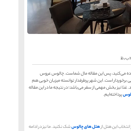
را
س
ک
کی
ه
ه
ک
ظ
را
س
شیر
ماده می‌کنید، پس این مقاله مال شماست. چالوس عروس
ر
ه
ه
 برخوردار است. این شهر پرطرفدار توانسته میزبان خوبی هم
شی
 غذا نیز بخش مهمی از سفر می‌باشد؛ در نتیجه ما در این مقاله
لوس
پرداخته‌ایم.
را
س
ق
قش
ه
ه
 انتخاب این هتل از
هتل های چالوس
شک نکنید. ما نیز در ادامه
ق