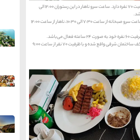
• رستوران فرنگی هتل در طبقه همکف قرار داشته و ظرفیت 70 نفره دارد. ساعت سرو ناهار در این رستوران 12:00 الی
• رستوران ایرانی هتل نیز در طبقه همکف قرار داشته و ساعت سرو صبحانه از ساعت 7:30 الی 10:30، ناهار از ساعت 12:00
 می‌باشد.
• سفره خانه سنتی هتل پارسیان آزادی خزر در طبقه همکف ساختمان شرقی واقع شده و با ظرفیت 70 نفر از ساعت 9:00