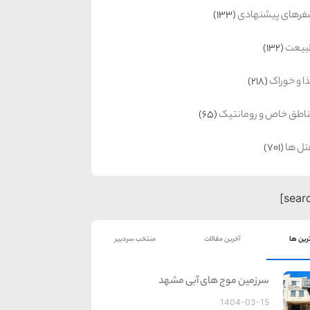
رهای پیشنهادی
(133)
بیعت
(132)
ا و خوراک
(218)
اطق خاص و رومانتیک
(65)
ل ها
(701)
رین ها
آخرین مقالات
منتخب سردبیر
سرزمین موج های آبی مشهد
1404-03-15