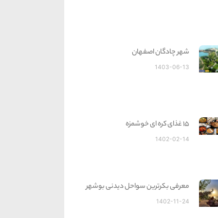
شهر چادگان اصفهان
1403-06-13
15 غذای کره ای خوشمزه
1402-02-14
معرفی بکرترین سواحل دیدنی بوشهر
1402-11-24