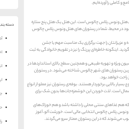
 و کاملی را آورده‌ایم.
ی هتل ونوس پلاس چالوس است. این هتل یک هتل پنج ستاره
دسته بندی
وجود در محیط، شما در رستوران های هتل ونوس پلاس چالوس
آد
ه و عزیزانتان را جهت برگزاری یک مناسبت مهم یا جشن
ید. اینگونه خاطره‌ای پررنگ را نیز در تقویم خانوادگی به ثبت
اخ
ن ویژه و تهویه طبیعی و همچنین سطح بالای استانداردها در
ان
رین رستوران های شهر چالوس شناخته می‌شود. در رستوران
 راحت خواهد بود.
ای
ار بالایی برخوردار هستند. بوفه‌ی رستوران نیز مملو از انواع
شمال است. لذت خوردن این خوشمزه‌جات‌ها بدون شک برای
جه
که هم غذاهای سنتی محلی را داشته باشد و هم خوراک‌های
حم
ل ونوس پلاس چالوس انتخابی عالی است. خورشت آلو، آغوز
 می‌شوند که در این رستوران ممتاز سرو می‌گردند.
را