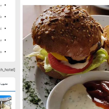
سف
ط
غذ
من
هت
[search_hotel]
محبوب ت