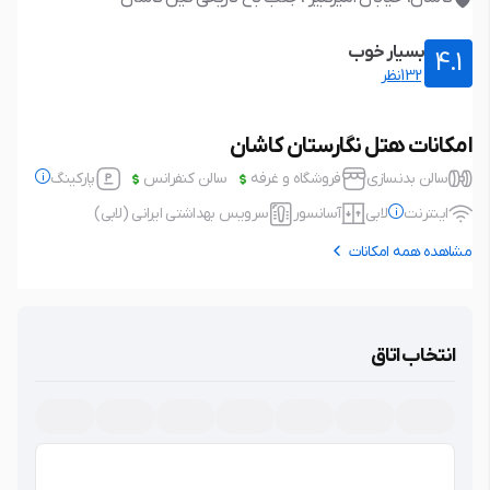
بسیار خوب
4.1
132نظر
امکانات هتل نگارستان کاشان
سالن بدنسازی
فروشگاه و غرفه
سالن کنفرانس
پارکینگ
اینترنت
لابی
آسانسور
سرویس بهداشتی ایرانی (لابی)
مشاهده همه امکانات
پارکینگ
رایگان
اینترنت
رایگان
نوع پارکینگ: خصوصی، در محدوده
نوع اتصال: بی سیم (wifi)
انتخاب اتاق
اقامتگاه، عدم نیاز به رزرو، پارکینگ با
امکانات حفاظتی، غیر مسقف.
لابی
آسانسور
سرویس بهداشتی ایرانی (لابی)