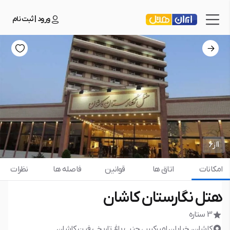
ورود | ثبت نام
1
از
6
امکانات
اتاق ها
قوانین
فاصله ها
نظرات
هتل نگارستان کاشان
3 ستاره
کاشان، خیابان امیرکبیر ، جنب باغ تاریخی فین کاشان