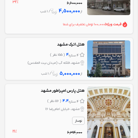
32%
6,600,000
4,500,000
از
/ 1 شب
قیمت ویژه
|
100,000 تومان تخفیف برای شما
هتل اترک مشهد
4
( 155 نظر )
4 ستاره
مشهد، فلکه آب (میدان بیت المقدس)
5,000,000
از
/ 1 شب
هتل پارس امپراطور مشهد
4.4
( 56 نظر )
4 ستاره
مشهد، خیابان امام رضا 16
نوساز
21%
6,314,000