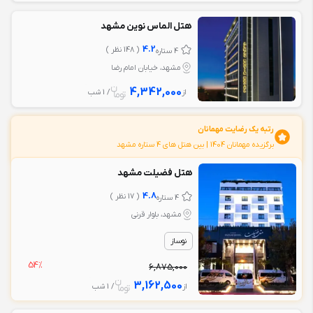
هتل الماس نوین مشهد
4.2
( 148 نظر )
4 ستاره
مشهد، خیابان امام رضا
4,342,000
از
/ 1 شب
رتبه یک رضایت مهمانان
برگزیده مهمانان 1404 | بين هتل های 4 ستاره مشهد
هتل فضیلت مشهد
4.8
( 17 نظر )
4 ستاره
مشهد، بلوار قرنی
نوساز
54%
6,875,000
3,162,500
از
/ 1 شب