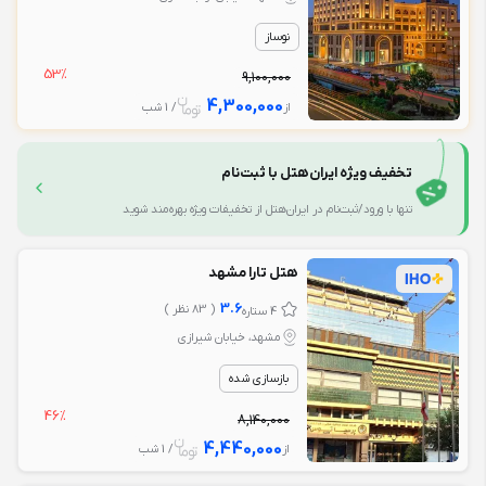
نوساز
53%
9,100,000
4,300,000
از
/ 1 شب
تخفیف ویژه ایران‌هتل با ثبت‌نام
تنها با ورود/ثبت‌نام در ایران‌هتل از تخفیفات ویژه بهره‌مند شوید
هتل تارا مشهد
3.6
( 83 نظر )
4 ستاره
مشهد، خيابان شيرازي
بازسازی شده
46%
8,140,000
4,440,000
از
/ 1 شب