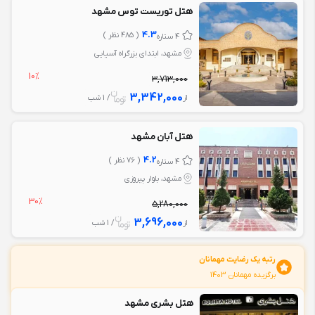
هتل توریست توس مشهد
4.3
( 485 نظر )
4 ستاره
مشهد، ابتداي بزرگراه آسيايي
10%
3,713,000
3,342,000
از
/ 1 شب
هتل آبان مشهد
4.2
( 76 نظر )
4 ستاره
مشهد، بلوار پيروزي
30%
5,280,000
3,696,000
از
/ 1 شب
رتبه یک رضایت مهمانان
برگزیده مهمانان 1403
هتل بشری مشهد