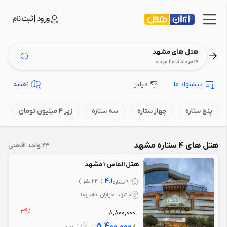
ورود | ثبت نام
هتل های مشهد
19 مرداد تا 20 مرداد
پیشنهاد ما
فیلتر
نقشه
پنج ستاره
چهار ستاره
سه ستاره
زیر 4 میلیون تومان
هتل های 4 ستاره مشهد
23 واحد اقامتی
هتل الماس 1 مشهد
4.1
( 421 نظر )
4 ستاره
مشهد، خیابان امام رضا
39%
8,800,000
5,400,000
از
/ 1 شب