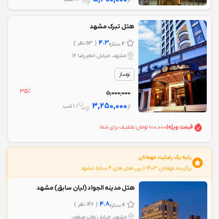
هتل تبرک مشهد
4.3
( 53 نظر )
4 ستاره
مشهد، خیابان امام رضا 12
نوساز
35%
5,000,000
3,250,000
از
/ 1 شب
قیمت ویژه
|
100,000 تومان تخفیف برای شما
رتبه یک رضایت مهمانان
برگزیده مهمانان 1403 | بين هتل های 4 ستاره مشهد
هتل مدینه الجواد (لیان سابق) مشهد
4.8
( 146 نظر )
4 ستاره
مشهد، خیابان نواب صفوی