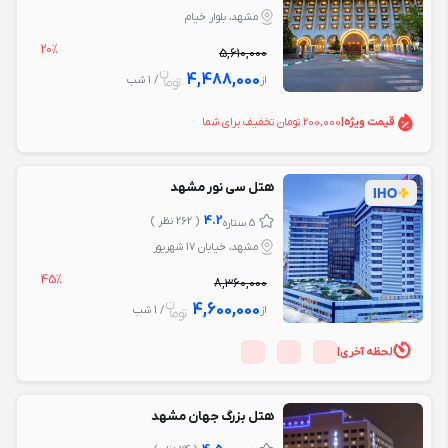
مشهد، بلوار خيام
20%
5,610,000
4,488,000
از
/ 1 شب
قیمت ویژه
|
200,000 تومان تخفیف برای شما
هتل سی نور مشهد
4.2
( 262 نظر )
5 ستاره
مشهد، خیابان 17 شهریور
45%
8,360,000
4,600,000
از
/ 1 شب
لحظه آخری
|
هتل بزرگ جهان مشهد