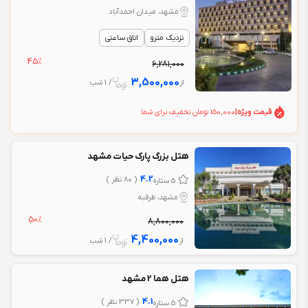
مشهد، میدان احمدآباد
نزدیک مترو
اتاق ساعتی
45%
6,281,000
3,500,000
از
/ 1 شب
قیمت ویژه
|
150,000 تومان تخفیف برای شما
هتل بزرگ پارک حیات مشهد
4.2
( 80 نظر )
5 ستاره
مشهد، طرقبه
50%
8,800,000
4,400,000
از
/ 1 شب
هتل هما 2 مشهد
4.1
( 337 نظر )
5 ستاره