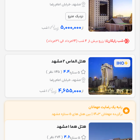
مشهد، خیابان امام رضا
نزدیک مترو
5,000,000
از
/ 1 شب
شب رایگان
|
با رزرو بیش از 4 شب (24مرداد‌ الی 31مرداد‌)
هتل الماس 2 مشهد
4.4
( 745 نظر )
5 ستاره
مشهد، خیابان امام رضا
4,655,000
از
/ 1 شب
رتبه یک رضایت مهمانان
برگزیده مهمانان 1403 | بين هتل های 5 ستاره مشهد
هتل هما 1 مشهد
4.6
( 274 نظر )
5 ستاره