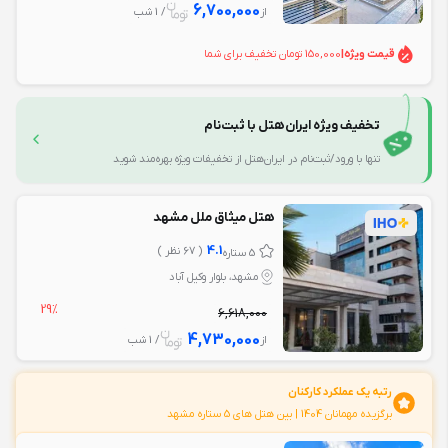
6,700,000
از
/ 1 شب
قیمت ویژه
|
150,000 تومان تخفیف برای شما
تخفیف ویژه ایران‌هتل با ثبت‌نام
تنها با ورود/ثبت‌نام در ایران‌هتل از تخفیفات ویژه بهره‌مند شوید
هتل میثاق ملل مشهد
4.1
( 67 نظر )
5 ستاره
مشهد، بلوار وکیل آباد
29%
6,618,000
4,730,000
از
/ 1 شب
رتبه یک عملکرد کارکنان
برگزیده مهمانان 1404 | بین هتل های 5 ستاره مشهد