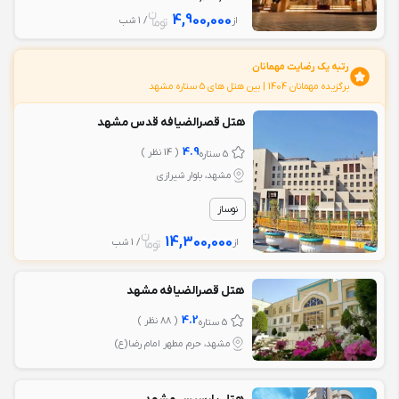
4,900,000
از
/ 1 شب
رتبه یک رضایت مهمانان
برگزیده مهمانان 1404 | بين هتل های 5 ستاره مشهد
هتل قصرالضیافه قدس مشهد
4.9
( 14 نظر )
5 ستاره
مشهد، بلوار شیرازی
نوساز
14,300,000
از
/ 1 شب
هتل قصرالضیافه مشهد
4.2
( 88 نظر )
5 ستاره
مشهد، حرم مطهر امام رضا(ع)