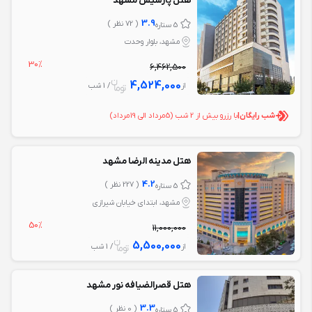
هتل پارسیس مشهد
3.9
( 72 نظر )
5 ستاره
مشهد، بلوار وحدت
30%
6,462,500
4,524,000
از
/ 1 شب
شب رایگان
|
با رزرو بیش از 2 شب (5مرداد‌ الی 19مرداد‌)
هتل مدینه الرضا مشهد
4.2
( 227 نظر )
5 ستاره
مشهد، ابتدای خیابان شیرازی
50%
11,000,000
5,500,000
از
/ 1 شب
هتل قصرالضیافه نور مشهد
3.3
( 0 نظر )
5 ستاره