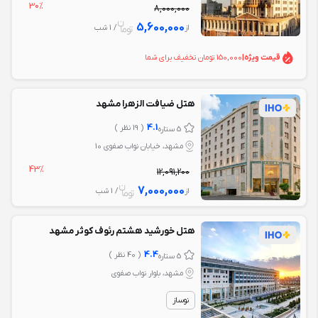
30%
8,000,000
5,600,000
از
/ 1 شب
قیمت ویژه
|
150,000 تومان تخفیف برای شما
هتل ضیافت الزهرا مشهد
4.1
( 19 نظر )
5 ستاره
مشهد، خیابان نواب صفوی 10
43%
12,091,200
7,000,000
از
/ 1 شب
هتل خورشید هشتم رئوف کوثر مشهد
4.4
( 40 نظر )
5 ستاره
مشهد، بلوار نواب صفوی
نوساز