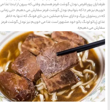
سواحل دیدنی بوشهر
قتی که بیرون از اینجا غذا می
1402-11-24
ز سفارش می دهیم. حتی زمانی
 تای فونگ که تنها به خاطر
ی خوریم نیز نودل گوشت قرمز
خلیج عربی یا خلیج
فارس؟
1402-12-20
قوم کرمانج و کردهای
خراسان
1402-09-22
سرزمین موج های آبی
مشهد
شهر چادگان اصفهان