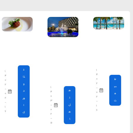
10 غذای
سنتی
نمادین در
اروپا
غ
۱
۴
ذا
۰
و
۲
۱
-
خ
۴
۰
۰
۲
ور
۳
-
-
ا
۱
۰
۶
ک
۲
-
۱۶