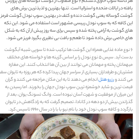
کم 6 نوع متفاوت از گوشت گوساله های پرورش
های
رزرو
رزرو
های
های
اصفهان
هتل
تبریز
هتل
مشهد
هترین و لذیذترین برش های
های
های
قشم
یزد
هترین سوپ نودل گوشت قرمز
 استفاده می شود. این تکه
 روز پیش از آن که به شکل
نظیری بگیرد فریز می شود.
دسته بندی ها
ب شده تا سوپی شبیه آبگوشت
آداب و رسوم
(184)
اساس گزینه ها و خواسته های مختلف
ها انتخاب کنند. این مغازه
اخبار
(266)
 کرده که هر روزه به تایوان سفر
مکان مراجعه می کنند و گران
انواع سفر
(73)
ن را بخورند. اما رسیدن به
 وانگ تسونگ یوان، بعد از
ایرانگردی
(1,270)
ت که به زادگاهش در تایوان
 تاسیس کرد.
جهانگردی
(692)
حمل و نقل
(125)