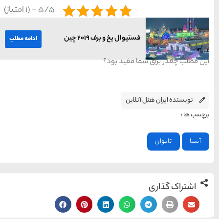
5/5 - (1 امتیاز)
15 غذای کره ای
ادامه مطلب
خوشمزه
معرفی بکرترین
سواحل دیدنی بوشهر
خلیج عربی یا خلیج
فارس؟
قوم کرمانج و کردهای
خراسان