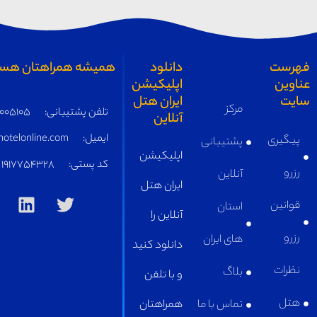
همیشه همراهتان هستیم
تلفن پشتیبانی:
05191005105
ایمیل:
supply@iranhotelonline.com
کد پستی:
1917754328