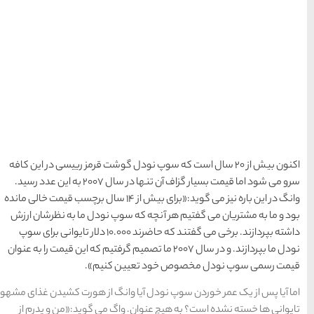
ها
سرزمین موج های آبی
مشهد
1404-03-15
شهر چادگان اصفهان
ودل گوشت قرمز رییسی در این کافه
1403-06-13
سرو می شود اما قیمت بسیار گزاف آن تنها در سال 2007 به این عدد رسید.
نگ در این باره نیز می گوید:«برای بیش از 14 سال برچسب قیمت خالی مانده
15 غذای کره ای
وپ نودل ما به نظرشان ارزش
داشته بپردازند. برخی می گفتند که حاضرند 10.000 دلار تایوانی برای سوپ
خوشمزه
 سال 2007 ما تصمیم گرفتیم که این قیمت را به عنوان
1402-02-14
 کنیم».
انگ از هورت کشیدن غذای مشهور
معرفی بکرترین
اگ می گوید:«من و پدرم از