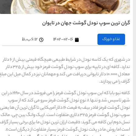
های
تهران
یوان
راهنمای
سفر به
کیش
کیش
۶:۱۲ ب٫ظ
رزرو
هتل
های
کیش
در شهری که یک کاسه نودل در شرایط طبیعی هیچگاه قیمتی بیش از 6 دلار
ندارد، کافه ای در تایپه برای سوپ نودل گوشت قرمز خود بیش از 325 دلار
ند و مهمانان نیز در کمال میل این مبلغ
راهنمای
سفر به
شیراز
شیراز
رزرو
کافه نیو بابا که این سوپ نودل گوشت قرمز را می فروشد در سال 1990 در این
هتل
های
نودل گوشت قرمز سرو می کند که از سوپ
شیراز
مز فادر بیف به قیمت 16 دلار آمریکایی تا گران ترین آن ها یعنی
3 دلاری متفاوت است. اریک وانگ یین چی، مالک
راهنمای
راهنمای
راهنمای
سفر به
سفر به
 نودل ما برای برخی بسیار گزاف
سفر به
راهنمای
تبریز
مشهد
راهنمای
اصفهان
تبریز
مشهد
اصفهان
سفر به
سفر به
ار متفاوت از دیگران است».
قشم
یزد
رزرو
رزرو
قشم
یزد
رزرو هتل
هتل
هتل