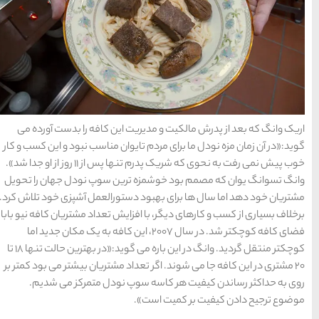
راهنمای سفر
(409)
سفرهای پیشنهادی
(133)
طبیعت
(132)
غذا و خوراک
(218)
ین کافه را بدست آورده می
ان مناسب نبود و این کسب و کار
مناطق خاص و رومانتیک
خوب پیش نمی رفت به نحوی که شریک پدرم تنها پس از 11 روز از او جدا شد».
(65)
ین سوپ نودل جهان را تحویل
تورالعمل آشپزی خود تلاش کرد.
هتل ها
(701)
ش تعداد مشتریان کافه نیو بابا،
تر شد. در سال 2007، این کافه به یک مکان جدید اما
کوچکتر منتقل گردید. وانگ در این باره می گوید:«در بهترین حالت تنها 18 تا
[search_hotel]
 مشتریان بیشتر می بود کمتر بر
نودل متمرکز می شدیم.
محبوب
آخرین
منتخب
ترین
مقالات
سردبیر