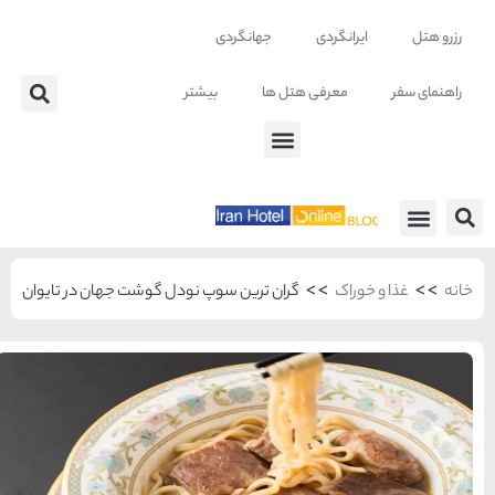
ر
ودل گوشت جهان در تایوان
شهرهای منتخب ایران
راهنمای
سفر به
تهران
تهران
رزرو
هتل