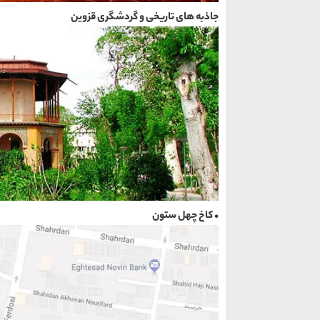
جاذبه های تاریخی و گردشگری قزوین
• کاخ چهل ستون