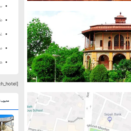
سف
ط
غذ
من
هت
[search_hotel]
محبوب ت