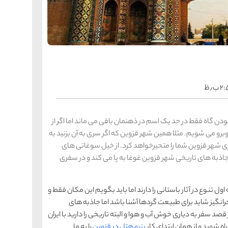
را
س
ک
کی
ه
ه
ک
 ب٫ظ
را
س
شیر
دن گاه فقط در حد یک اسم در ذهنمان باقی می ماند اما اگر از
ر
و می شویم. مثلا همین شهر قزوین که اگر سری به آن بزنید به
ه
ه
شی
 شهر قزوین شما را متحیرخواهد کرد. از خیل سوغاتی های
به های تاریخی شهر قزوین غوغا به پا می کند و در سفری
را
س
ل تنوع در آثار باستانی را دارند اما باید بگویم این مکان فقط و
ق
قش
انگیز شاید برای طبیعت گردها آشنا باشد اما جاذبه های
ه
قصد سفر به دیاری خوش آب و هوا و البته تاریخی را دارید با ایران
ه
ق
اه شوید و از همان ابتدای کار
رزرو هتل در قزوین
را به ما