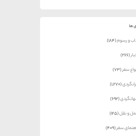
 ها
اب و رسوم
(184)
بار
(266)
واع سفر
(73)
رانگردی
(1,270)
انگردی
(692)
ل و نقل
(125)
هنمای سفر
(409)