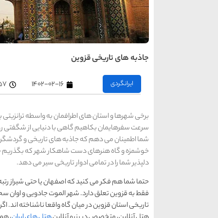
جاذبه های تاریخی قزوین
ایرانگردی
۱۴۰۲-۰۲-۱۶
۲:۵۷
برخی شهرها و استان های اطرافمان به واسطه ترانزیتی بو
سرعت سفرهایمان بکاهیم گاهی با دنیایی از شگفتی روبر
شما اطمینان می دهم که جاذبه های تاریخی و گردشگری
خوشمزه و گاه هنرهای دست شاهکار شهر که بگذریم جاذ
دلپذیر شما را در تمامی ادوار تاریخی سیر می دهد.
حتما شما هم فکر می کنید که اصفهان یا حتی شیراز رتبه او
فقط به قزوین تعلق دارد. شهر الموت جادویی و اوان سحر
تاریخی استان قزوین در میان گاه واقعا ناشناخته اند. اگر 
هتل آنلاین، متخصص در رزرو آنلاین
هتل های ایران
، همر