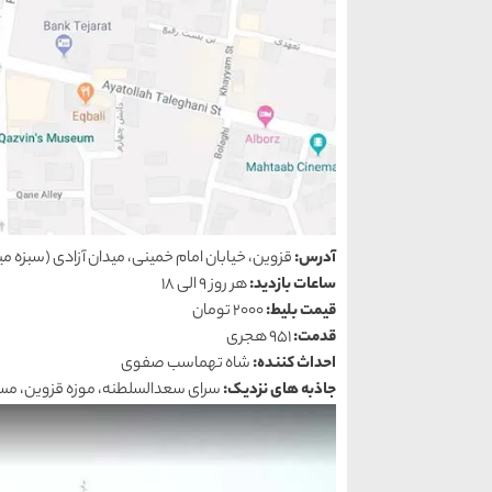
آدرس:
قزوین، خیابان امام خمینی، میدان آزادی (سبزه م
ساعات بازدید:
هر روز 9 الی 18
قیمت بلیط:
2000 تومان
قدمت:
951 هجری
احداث کننده:
شاه تهماسب صفوی
جاذبه های نزدیک:
سرای سعدالسلطنه، موزه قزوین، مس