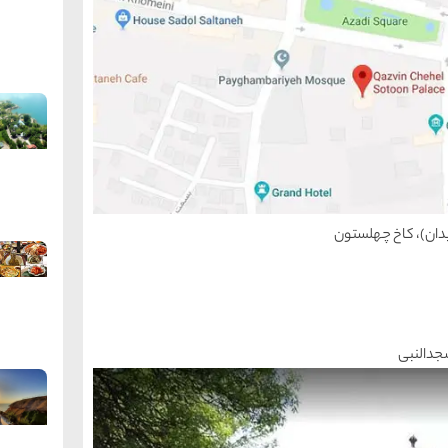
یدان)، کاخ چهلستون
جدالنبی