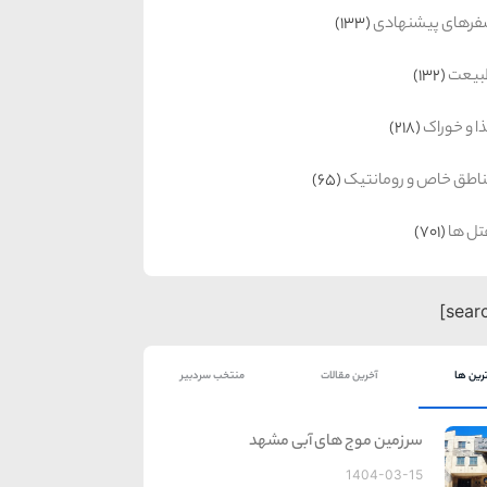
رهای پیشنهادی
(133)
بیعت
(132)
ا و خوراک
(218)
اطق خاص و رومانتیک
(65)
ل ها
(701)
رین ها
آخرین مقالات
منتخب سردبیر
سرزمین موج های آبی مشهد
1404-03-15