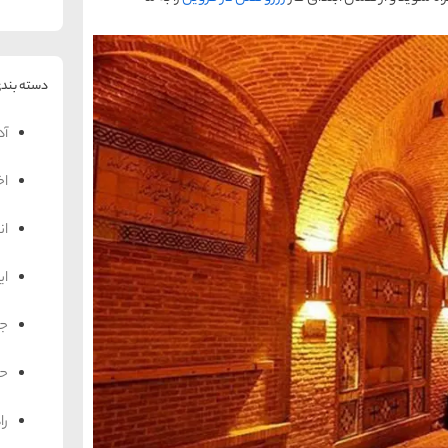
دسته بندی
آد
اخ
ان
ای
جه
حم
را