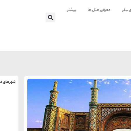
ی سفر
معرفی هتل ها
بیشتر
شهرهای من
را
س
تهر
ه
ه
ته