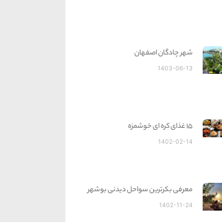
شهر چادگان اصفهان
1403-06-13
15 غذای کره ای خوشمزه
1402-02-14
معرفی بکرترین سواحل دیدنی بوشهر
1402-11-24