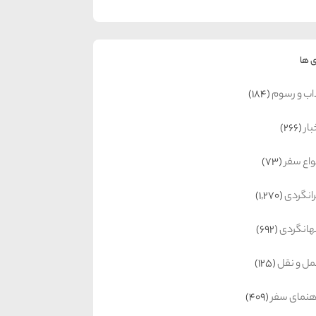
 ها
اب و رسوم
(184)
بار
(266)
واع سفر
(73)
رانگردی
(1,270)
انگردی
(692)
ل و نقل
(125)
هنمای سفر
(409)