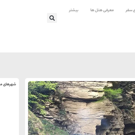
ی سفر
معرفی هتل ها
بیشتر
شهرهای من
را
س
تهر
ه
ه
ته