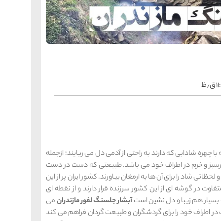
را
س
ک
کی
ه
ه
ک
ق٫ظ
را
س
شیر
ر
ه
ه
شی
ا چهره شادابی که دارند به راحتی از آدمی دل می ربایند؛ ازجمله
 سرسبز و خرم در اطراف خود می باشد. طبیعتی که دست در دست
حظاتی شاد را برای آن ها به ارمغان بیاورند. کشور ایران پر از این
را
س
ق
اوت در گوشه ای از این کشور سرزنده قرار دارند و از نقطه ای
قش
ه بسیار هم زیبا و دل نشین است
آبشار جلسنگ لفور مازندران
می
ه
ه
در اطراف خود را برای گردشگران و طبیعت گردان فراهم می کند
ق