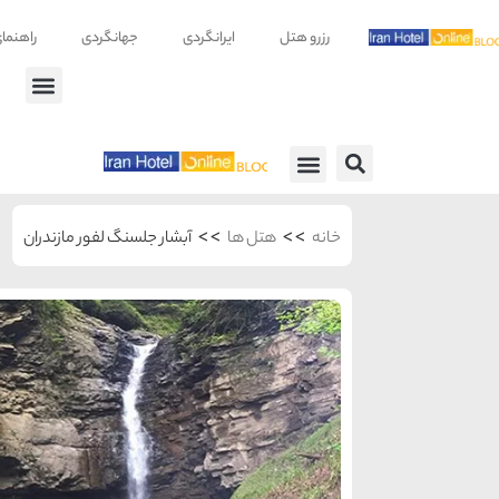
رزرو هتل
ایرانگردی
جهانگردی
راهنما
راهنمای سفر
معرفی هتل ها
>>
>>
خانه
هتل ها
آبشار جلسنگ لفور مازندران