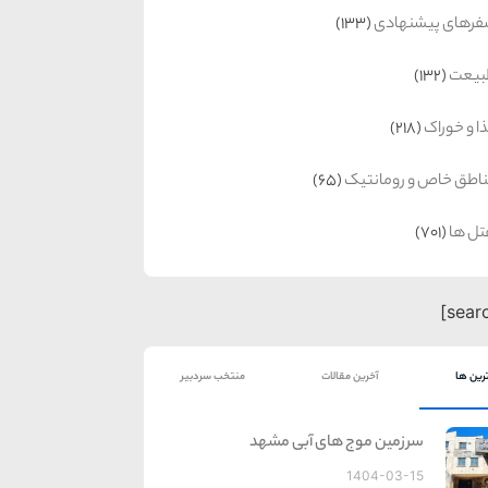
رهای پیشنهادی
(133)
بیعت
(132)
ا و خوراک
(218)
اطق خاص و رومانتیک
(65)
ل ها
(701)
رین ها
آخرین مقالات
منتخب سردبیر
سرزمین موج های آبی مشهد
1404-03-15