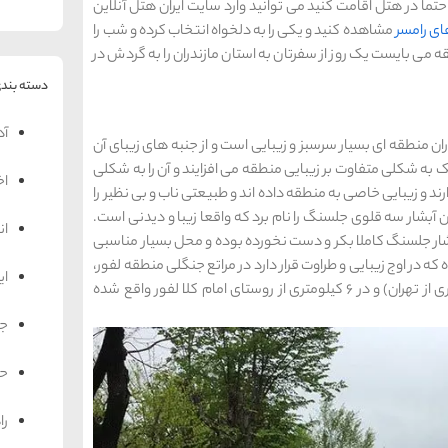
حتما در هتل اقامت کنید می توانید وارد سایت ایران هتل آنلاین
ی رامسر
مشاهده کنید و یکی را به دلخواه انتخاب کرده و شب را
طقه می بایست یک روز از سفرتان به استان مازندران را به گردش در
دسته بندی
آد
ن منطقه ای بسیار سرسبز و زیبایی است و از جنبه های زیبای آن
به شکلی متفاوت بر زیبایی منطقه می افزایند و آن را به شکلی
اخ
ارند و زیبایی خاصی به منطقه داده اند و طبیعتی ناب و بی نظیر را
ان آبشار سه قلوی جلسنگ را نام برد که واقعا زیبا و دیدنی است.
ان
بشار جلسنگ کاملا بکر و دست نخورده بوده و محل بسیار مناسبی
ه در اوج زیبایی و طراوت قرار دارد در مراتع جنگلی منطقه لفور،
ای
در فاصله 24 کیلومتری از شهر شیرگاه (در 230 کیلومتری از تهران) و در 6 کیلومتری از روستای امام کلا لفور واقع شده
جه
حم
را