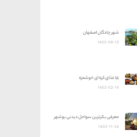
شهر چادگان اصفهان
1403-06-13
15 غذای کره ای خوشمزه
1402-02-14
معرفی بکرترین سواحل دیدنی بوشهر
1402-11-24