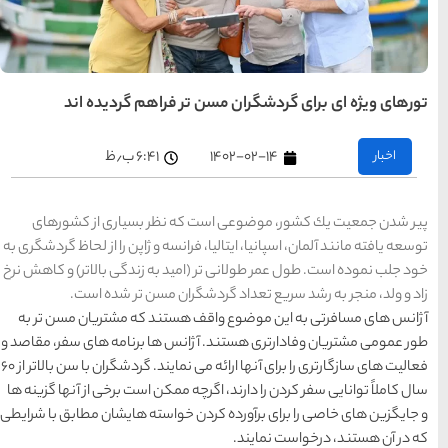
تهران
رزرو
هتل
های
تهران
فراهم گردیده اند
راهنمای
سفر به
کیش
۶:۴۱ ب٫ظ
کیش
رزرو
هتل
های
کیش
نظر بسیاری از كشورهای
نسه و ژاپن را از لحاظ گردشگری به
د به زندگی بالاتر) و كاهش نرخ
راهنمای
سفر به
ن مسن تر شده است.
شیراز
شیراز
تند كه مشتریان مسن تر به
رزرو
هتل
س ها برنامه های سفر، مقاصد و
های
شیراز
فعالیت های سازگارتری را برای آنها ارائه می نمایند. گردشگران با سن بالاتر از 60
ممكن است برخی از آنها گزینه ها
خواسته هایشان مطابق با شرایطی
راهنمای
راهنمای
راهنمای
سفر به
سفر به
سفر به
راهنمای
تبریز
مشهد
راهنمای
اصفهان
سفر به
سفر به