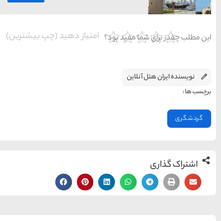
محبوب
آخرین
منتخب
ترین
مقالات
سردبیر
ها
یاز دهید (چپ بیشترین)
سرزمین موج های آبی
مشهد
1404-03-15
شهر چادگان اصفهان
1403-06-13
15 غذای کره ای
خوشمزه
1402-02-14