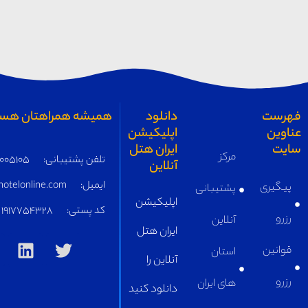
خراسان
همیشه همراهتان هستیم
تلفن پشتیبانی:
05191005105
ایمیل:
supply@iranhotelonline.com
کد پستی:
1917754328