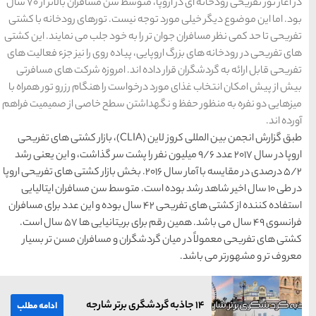
در آغار تور تفریحی رودخانه ای در اروپا، متوسط سن مسافران بالاتر از 70 سال
حمل و نقل
(125)
یست. تورهای رودخانه با كشتی
 خود جلب می نمایند. این كشتی
راهنمای سفر
(409)
ده روی را نیز جزء فعالیت های
د. امروزه شركت های مسافرتی
سفرهای پیشنهادی
(133)
 را هنگام رزرو تور همراه با
ن سطح خاصی از صمیمیت فراهم
طبیعت
(132)
طبق گزارش انجمن بین المللی كروز لاین (CLIA)، بازار كشتی های تفریحی
غذا و خوراک
(218)
یلیون نفر را پشت سر گذاشت، و این یعنی رشد
 در مقایسه با آمار سال 2016. بخش بازار كشتی های تفریحی اروپا
مناطق خاص و رومانتیک
 متوسط سن مسافران ایتالیایی
(65)
ننده از كشتی های تفریحی 42 سال بوده و این عدد برای مسافران
فرانسوی 49 سال می باشد. همین رقم برای بریتانیایی ها 57 سال است.
هتل ها
(701)
 و مسافران مسن تر بسیار
[search_hotel]
ادامه مطلب