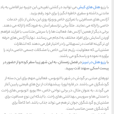
تبریز
مشهد
اصفهان
قشم
یزد
رزرو
رزرو
قشم
یزد
رزرو هتل
حی این جزیره نیز اقامتی به یاد
هتل
هتل
های
رزرو
رزرو
های
های
اصفهان
هتل
تبریز
هتل
مشهد
 رقم بزنید.
های
های
قشم
یزد
ی این بخش از بازار، خدمات
ان به فرودگاه را ارائه می دهند.
 سرعتی متناسب با فرآیند فراهم
سانند. نهایتاً آژانس های حرفه
دسته بندی ها
ار می دهند كه انتظارات
مشكلات جسمی خاصی دارند را
آداب و رسوم
(184)
 زیبا سفر كرده و از حضور در
اخبار
(266)
الیتی مهم برای این دسته از
انواع سفر
(73)
از نرخ های قیمتی پایین آغاز
می گردند، به عنوان مثال، در برخی نواحی خاص، 190 یورو. اتوبوس های راحت
ایرانگردی
(1,270)
اینكه این نوع مسافرت برای
 باشد، اما كاملاً برای
جهانگردی
(692)