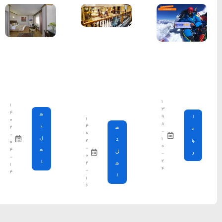
معرفی بکرترین
سواحل دیدنی بوشهر
1402-11-24
مقایسه
هتل
خلیج عربی یا خلیج
فردوسی و
هتل اوین
فارس؟
تهران
1402-12-20
۱
۴
ه
۱
۰
قوم کرمانج و کردهای
۴
ت
۲
۰
-
خراسان
ل
۲
۰
-
۴
ه
1402-09-22
۰
-
ا
۲
۱
-
۴
سرزمین موج های آبی
۱
۶
مشهد