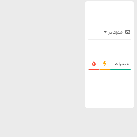
شهر چادگان اصفهان
15 غذای کره ای
خوشمزه
معرفی بکرترین
سواحل دیدنی بوشهر
خلیج عربی یا خلیج
فارس؟
قوم کرمانج و کردهای