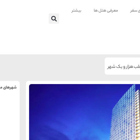
ی سفر
معرفی هتل ها
بیشتر
لب هزار و یک شهر
شهرهای من
را
س
تهر
ه
ه
ته