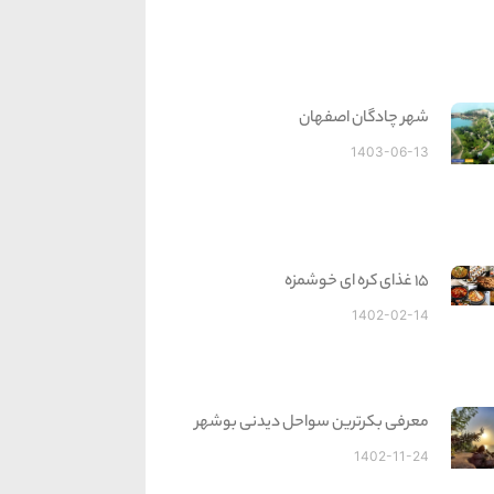
شهر چادگان اصفهان
1403-06-13
15 غذای کره ای خوشمزه
1402-02-14
معرفی بکرترین سواحل دیدنی بوشهر
1402-11-24