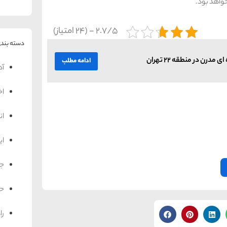
خواهد بود.
2.7/5 - (24 امتیاز)
دسته بندی
مدرن در منطقه 22 تهران
ادامه مطلب
آد
اخ
ان
ای
جه
حم
را