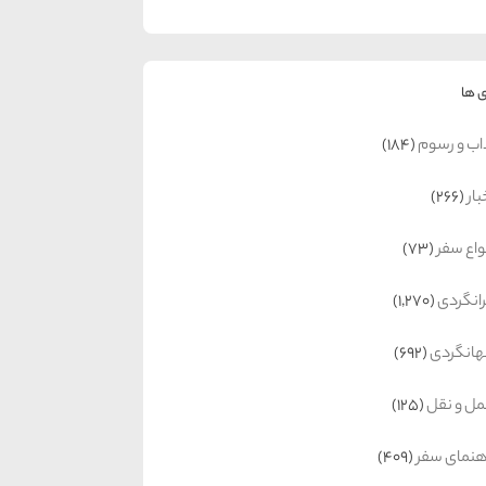
 ها
اب و رسوم
(184)
بار
(266)
واع سفر
(73)
رانگردی
(1,270)
انگردی
(692)
ل و نقل
(125)
هنمای سفر
(409)