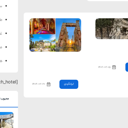
سف
ط
غذ
یاه| تقاضا برای
من
 جدید
جاهای دیدنی شیراز؛ عکس
هت
جاذبه های دیدنی شیراز +
۱۴۰۲-۰۲-۱۵
آدرس
[search_hotel]
ایرانگردی
۱۴۰۴-۰۲-۲۰
محبوب ت