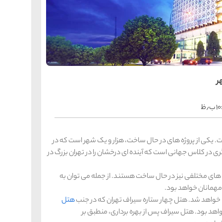
را
س
ک
کی
ه
ه
ک
ر
را
س
ب٫ظ
شیر
ر
ه
ه
شی
. یکی از پروژه های در حال ساخت، هزار و یک شهر است که در
دشگری در کلاس جهانی است که آینده ای درخشان را در تهران بزرگ در
تل های مختلفی نیز در حال ساخت هستند. از جمله می توان به
را
س
 مهمانان خواهد بود.
ق
قش
هتل
ه
ی 250 واحد اقامتی خواهد بود. هتل سیراف پس از بهره برداری، منطبق بر
ه
ق