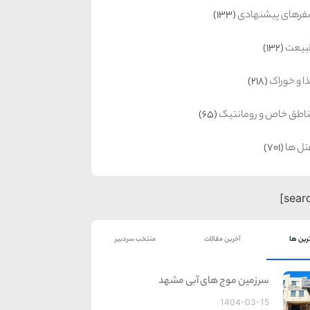
رهای پیشنهادی
(133)
بیعت
(132)
ا و خوراک
(218)
اطق خاص و رومانتیک
(65)
ل ها
(701)
رین ها
آخرین مقالات
منتخب سردبیر
سرزمین موج های آبی مشهد
1404-03-15